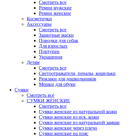
Смотреть все
Ремни мужские
Ремни женские
Косметички
Аксессуары
Смотреть все
Защитные маски
Поводки для собак
Для взрослых
Портупеи
Украшения
Детям
Смотреть все
Светоотражатели, пеналы, кошельки
Рюкзаки для дошкольников
Мешки для обуви
Сумки
Смотреть все
СУМКИ ЖЕНСКИЕ
Смотреть все
Сумки женские из натуральной кожи
Сумки женские из иск. кожи
Сумки женские из натуральной замши
Сумки женские через плечо
Сумки женские на пояс