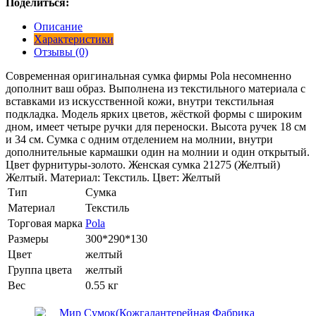
Поделиться:
Описание
Характеристики
Отзывы (0)
Современная оригинальная сумка фирмы Pola несомненно
дополнит ваш образ. Выполнена из текстильного материала с
вставками из искусственной кожи, внутри текстильная
подкладка. Модель ярких цветов, жёсткой формы с широким
дном, имеет четыре ручки для переноски. Высота ручек 18 см
и 34 см. Сумка с одним отделением на молнии, внутри
дополнительные кармашки один на молнии и один открытый.
Цвет фурнитуры-золото. Женская сумка 21275 (Желтый)
Желтый. Материал: Текстиль. Цвет: Желтый
Тип
Сумка
Материал
Текстиль
Торговая марка
Pola
Размеры
300*290*130
Цвет
желтый
Группа цвета
желтый
Вес
0.55 кг