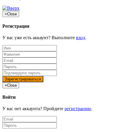
×
Close
Регистрация
У вас уже есть аккаунт? Выполните
вход
.
×
Close
Войти
У вас нет аккаунта? Пройдите
регистрацию
.