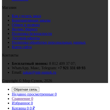
Магазин
Как сделать заказ
Корпоративные заказы
Обмен и возврат
Яндекс Маркет
Политика безопасности
Договор-оферты
Политика обработки персональных данных
Карта сайта
Контакты
Бесплатный звонок:
8 812 409 37 07;
WhatsApp, Макс, Telegram:
+7 921 331 69 93
Email:
zakaz@mir-sumok.ru
Copyright © Мир Сумок, 2026
Обратная связь
Недавно просмотренные
0
Сравнение
0
Избранное
0
Корзина
0
0
₽