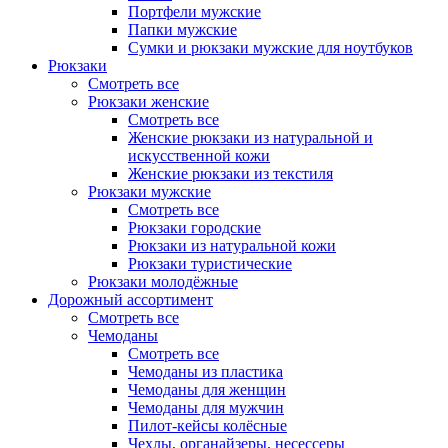
Портфели мужские
Папки мужские
Сумки и рюкзаки мужские для ноутбуков
Рюкзаки
Смотреть все
Рюкзаки женские
Смотреть все
Женские рюкзаки из натуральной и
искусственной кожи
Женские рюкзаки из текстиля
Рюкзаки мужские
Смотреть все
Рюкзаки городские
Рюкзаки из натуральной кожи
Рюкзаки туристические
Рюкзаки молодёжные
Дорожный ассортимент
Смотреть все
Чемоданы
Смотреть все
Чемоданы из пластика
Чемоданы для женщин
Чемоданы для мужчин
Пилот-кейсы колёсные
Чехлы, органайзеры, несессеры