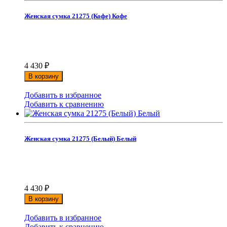
Женская сумка 21275 (Кофе) Кофе
4 430
₽
В корзину
Добавить в избранное
Добавить к сравнению
Женская сумка 21275 (Белый) Белый
4 430
₽
В корзину
Добавить в избранное
Добавить к сравнению