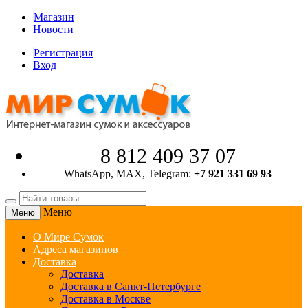
Магазин
Новости
Регистрация
Вход
8 812 409 37 07
WhatsApp, MAX, Telegram:
+7 921 331 69 93
Меню
Меню
О Мире Сумок
Адреса магазинов
Доставка
Доставка
Доставка в Санкт-Петербурге
Доставка в Москве