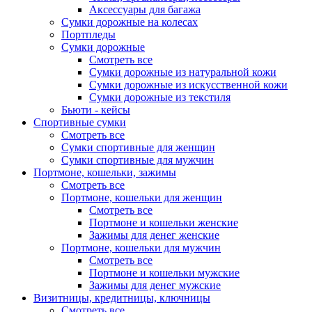
Аксессуары для багажа
Сумки дорожные на колесах
Портпледы
Сумки дорожные
Смотреть все
Сумки дорожные из натуральной кожи
Сумки дорожные из искусственной кожи
Сумки дорожные из текстиля
Бьюти - кейсы
Спортивные сумки
Смотреть все
Сумки спортивные для женщин
Сумки спортивные для мужчин
Портмоне, кошельки, зажимы
Смотреть все
Портмоне, кошельки для женщин
Смотреть все
Портмоне и кошельки женские
Зажимы для денег женские
Портмоне, кошельки для мужчин
Смотреть все
Портмоне и кошельки мужские
Зажимы для денег мужские
Визитницы, кредитницы, ключницы
Смотреть все