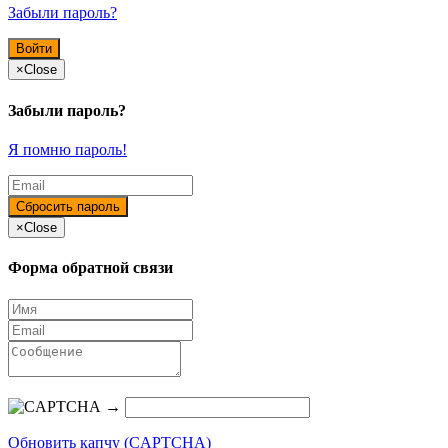
Забыли пароль?
×
Close
Забыли пароль?
Я помню пароль!
×
Close
Форма обратной связи
→
Обновить капчу (CAPTCHA)