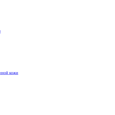
е
енной кожи