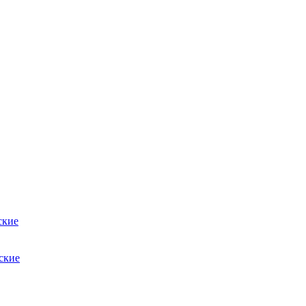
ские
ские