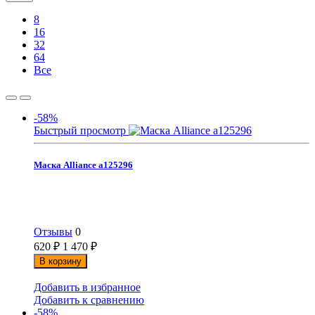
8
16
32
64
Все
-58%
Быстрый просмотр
Маска Alliance а125296
Отзывы
0
620
₽
1 470
₽
В корзину
Добавить в избранное
Добавить к сравнению
-58%