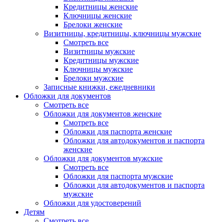
Кредитницы женские
Ключницы женские
Брелоки женские
Визитницы, кредитницы, ключницы мужские
Смотреть все
Визитницы мужские
Кредитницы мужские
Ключницы мужские
Брелоки мужские
Записные книжки, ежедневники
Обложки для документов
Смотреть все
Обложки для документов женские
Смотреть все
Обложки для паспорта женские
Обложки для автодокументов и паспорта
женские
Обложки для документов мужские
Смотреть все
Обложки для паспорта мужские
Обложки для автодокументов и паспорта
мужские
Обложки для удостоверений
Детям
Смотреть все