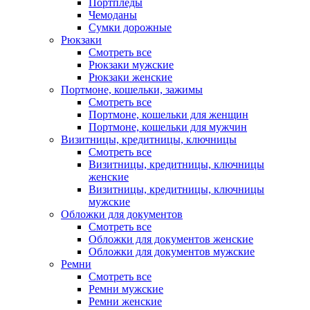
Портпледы
Чемоданы
Сумки дорожные
Рюкзаки
Смотреть все
Рюкзаки мужские
Рюкзаки женские
Портмоне, кошельки, зажимы
Смотреть все
Портмоне, кошельки для женщин
Портмоне, кошельки для мужчин
Визитницы, кредитницы, ключницы
Смотреть все
Визитницы, кредитницы, ключницы
женские
Визитницы, кредитницы, ключницы
мужские
Обложки для документов
Смотреть все
Обложки для документов женские
Обложки для документов мужские
Ремни
Смотреть все
Ремни мужские
Ремни женские