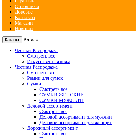
Гарантии
Оптовикам
Доверие
Контакты
Магазин
Новости
Каталог
Каталог
Честная Распродажа
Смотреть все
Искусственная кожа
Честная Распродажа
Смотреть все
Ремни для сумок
Сумки
Смотреть все
СУМКИ ЖЕНСКИЕ
СУМКИ МУЖСКИЕ
Деловой ассортимент
Смотреть все
Деловой ассортимент для мужчин
Деловой ассортимент для женщин
Дорожный ассортимент
Смотреть все