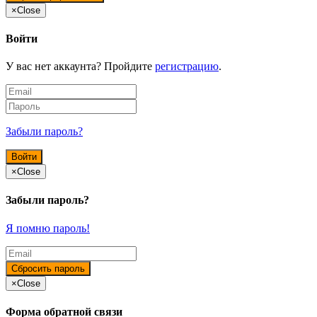
×
Close
Войти
У вас нет аккаунта? Пройдите
регистрацию
.
Забыли пароль?
×
Close
Забыли пароль?
Я помню пароль!
×
Close
Форма обратной связи