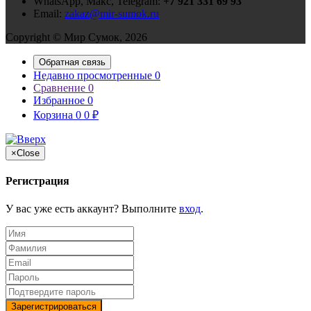
WhatsApp, Макс, Telegram:
+7 921 331 69 93
Email:
zakaz@mir-sumok.ru
Copyright © Мир Сумок, 2026
Обратная связь
Недавно просмотренные
0
Сравнение
0
Избранное
0
Корзина
0
0
₽
×
Close
Регистрация
У вас уже есть аккаунт? Выполните
вход
.