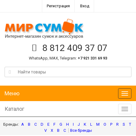
Регистрация
Вход
8 812 409 37 07
WhatsApp, MAX, Telegram:
+7 921 331 69 93
Меню
Меню
Каталог
Катал
A
B
C
D
E
F
G
H
I
J
K
L
M
O
P
R
S
T
V
X
В
С