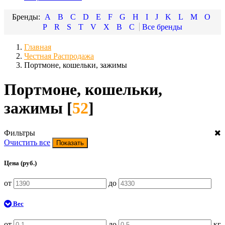
A
B
C
D
E
F
G
H
I
J
K
L
M
O
P
R
S
T
V
X
В
С
Главная
Честная Распродажа
Портмоне, кошельки, зажимы
Портмоне, кошельки,
зажимы [
52
]
Фильтры
Очистить все
Цена (руб.)
от
до
Вес
от
до
кг