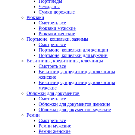
Портпледы
Чемоданы
Сумки дорожные
Рюкзаки
Смотреть все
Рюкзаки мужские
Рюкзаки женские
Портмоне, кошельки, зажимы
Смотреть все
Портмоне, кошельки для женщин
Портмоне, кошельки для мужчин
Визитницы, кредитницы, ключницы
Смотреть все
Визитницы, кредитницы, ключницы
женские
Визитницы, кредитницы, ключницы
мужские
Обложки для документов
Смотреть все
Обложки для документов женские
Обложки для документов мужские
Ремни
Смотреть все
Ремни мужские
Ремни женские