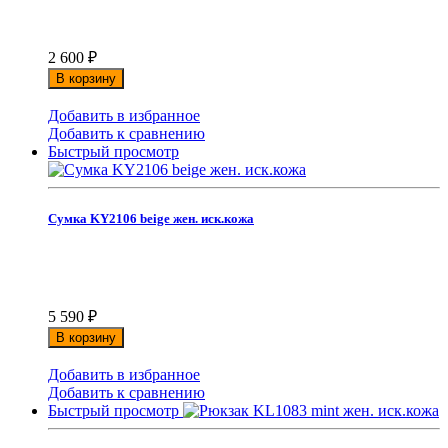
2 600
₽
В корзину
Добавить в избранное
Добавить к сравнению
Быстрый просмотр
Сумка KY2106 beige жен. иск.кожа
5 590
₽
В корзину
Добавить в избранное
Добавить к сравнению
Быстрый просмотр