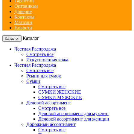
Гарантии
Оптовикам
Доверие
Контакты
Магазин
Новости
Каталог
Каталог
Честная Распродажа
Смотреть все
Искусственная кожа
Честная Распродажа
Смотреть все
Ремни для сумок
Сумки
Смотреть все
СУМКИ ЖЕНСКИЕ
СУМКИ МУЖСКИЕ
Деловой ассортимент
Смотреть все
Деловой ассортимент для мужчин
Деловой ассортимент для женщин
Дорожный ассортимент
Смотреть все