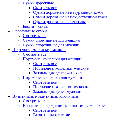
Сумки дорожные
Смотреть все
Сумки дорожные из натуральной кожи
Сумки дорожные из искусственной кожи
Сумки дорожные из текстиля
Бьюти - кейсы
Спортивные сумки
Смотреть все
Сумки спортивные для женщин
Сумки спортивные для мужчин
Портмоне, кошельки, зажимы
Смотреть все
Портмоне, кошельки для женщин
Смотреть все
Портмоне и кошельки женские
Зажимы для денег женские
Портмоне, кошельки для мужчин
Смотреть все
Портмоне и кошельки мужские
Зажимы для денег мужские
Визитницы, кредитницы, ключницы
Смотреть все
Визитницы, кредитницы, ключницы женские
Смотреть все
Визитницы женские