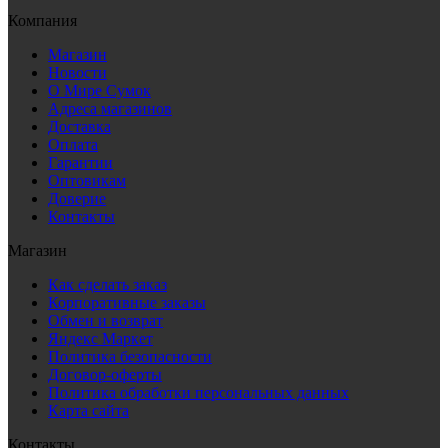
Компания
Магазин
Новости
О Мире Сумок
Адреса магазинов
Доставка
Оплата
Гарантии
Оптовикам
Доверие
Контакты
Магазин
Как сделать заказ
Корпоративные заказы
Обмен и возврат
Яндекс Маркет
Политика безопасности
Договор-оферты
Политика обработки персональных данных
Карта сайта
Контакты