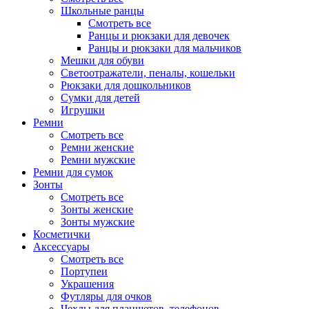
Школьные ранцы
Смотреть все
Ранцы и рюкзаки для девочек
Ранцы и рюкзаки для мальчиков
Мешки для обуви
Светоотражатели, пеналы, кошельки
Рюкзаки для дошкольников
Сумки для детей
Игрушки
Ремни
Смотреть все
Ремни женские
Ремни мужские
Ремни для сумок
Зонты
Смотреть все
Зонты женские
Зонты мужские
Косметички
Аксессуары
Смотреть все
Портупеи
Украшения
Футляры для очков
Чехлы для планшетов, телефонов