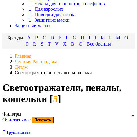
Чехлы для планшетов, телефонов
Для взрослых
Поводки для собак
Защитные маски
Защитные маски
A
B
C
D
E
F
G
H
I
J
K
L
M
O
P
R
S
T
V
X
В
С
Главная
Честная Распродажа
Детям
Светоотражатели, пеналы, кошельки
Светоотражатели, пеналы,
кошельки [
5
]
Фильтры
Очистить все
Группа цвета