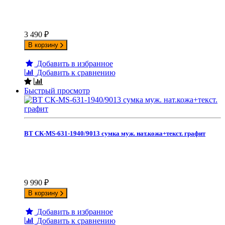
3 490
₽
В корзину
Добавить в избранное
Добавить к сравнению
Быстрый просмотр
ВТ СК-MS-631-1940/9013 сумка муж. нат.кожа+текст. графит
9 990
₽
В корзину
Добавить в избранное
Добавить к сравнению