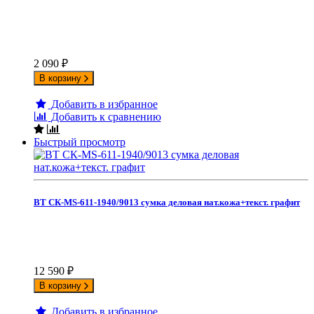
2 090
₽
В корзину
Добавить в избранное
Добавить к сравнению
Быстрый просмотр
ВТ СК-MS-611-1940/9013 сумка деловая нат.кожа+текст. графит
12 590
₽
В корзину
Добавить в избранное