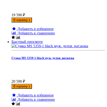
19 590
₽
В корзину
Добавить в избранное
Добавить к сравнению
Быстрый просмотр
Сумка MS 5359-1 black муж. делов. нат.кожа
20 590
₽
В корзину
Добавить в избранное
Добавить к сравнению