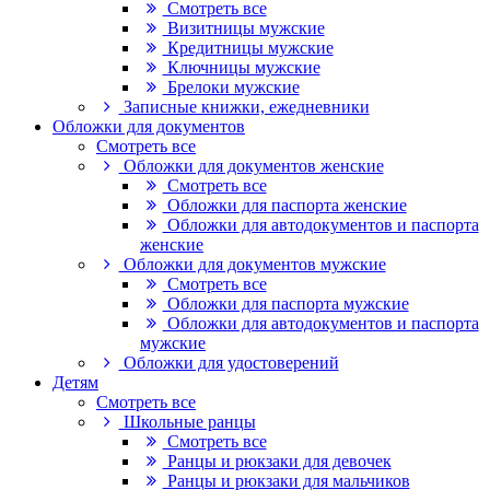
Смотреть все
Визитницы мужские
Кредитницы мужские
Ключницы мужские
Брелоки мужские
Записные книжки, ежедневники
Обложки для документов
Смотреть все
Обложки для документов женские
Смотреть все
Обложки для паспорта женские
Обложки для автодокументов и паспорта
женские
Обложки для документов мужские
Смотреть все
Обложки для паспорта мужские
Обложки для автодокументов и паспорта
мужские
Обложки для удостоверений
Детям
Смотреть все
Школьные ранцы
Смотреть все
Ранцы и рюкзаки для девочек
Ранцы и рюкзаки для мальчиков