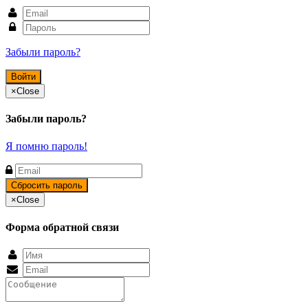
Забыли пароль?
×
Close
Забыли пароль?
Я помню пароль!
×
Close
Форма обратной связи