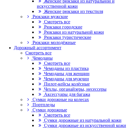
Женские рюкзаки из натуральной и
искусственной кожи
Женские рюкзаки из текстиля
Рюкзаки мужские
Смотреть все
Рюкзаки городские
Рюкзаки из натуральной кожи
Рюкзаки туристические
Рюкзаки молодёжные
Дорожный ассортимент
Смотреть все
Чемоданы
Смотреть все
Чемоданы из пластика
Чемоданы для женщин
Чемоданы для мужчин
Пилот-кейсы колёсные
Чехлы, органайзеры, несессеры
Аксессуары для багажа
Сумки дорожные на колесах
Портпледы
Сумки дорожные
Смотреть все
Сумки дорожные из натуральной кожи
Сумки дорожные из искусственной кожи