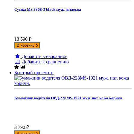
Сумка MS 3868-3 black муж. нат.кожа
13 590
₽
В корзину
Добавить в избранное
Добавить к сравнению
Быстрый просмотр
Бумажник водителя ОВД-228MS-1921 муж. нат. кожа коричн.
3 790
₽
В корзину