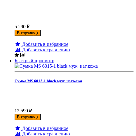
5 290
₽
В корзину
Добавить в избранное
Добавить к сравнению
Быстрый просмотр
Сумка MS 6015-1 black муж. нат.кожа
12 590
₽
В корзину
Добавить в избранное
Добавить к сравнению