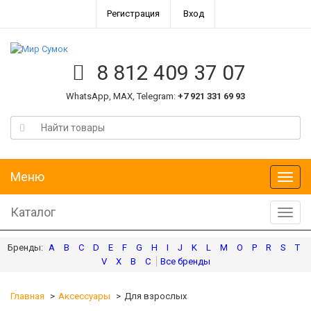
Регистрация
Вход
8 812 409 37 07
WhatsApp, MAX, Telegram:
+7 921 331 69 93
Меню
Меню
Каталог
Катал
A
B
C
D
E
F
G
H
I
J
K
L
M
O
P
R
S
T
V
X
В
С
Главная
Аксессуары
Для взрослых