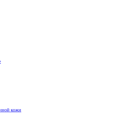
е
енной кожи