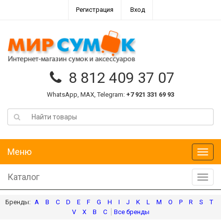
Регистрация
Вход
8 812 409 37 07
WhatsApp, MAX, Telegram:
+7 921 331 69 93
Меню
Меню
Каталог
Катал
A
B
C
D
E
F
G
H
I
J
K
L
M
O
P
R
S
T
V
X
В
С