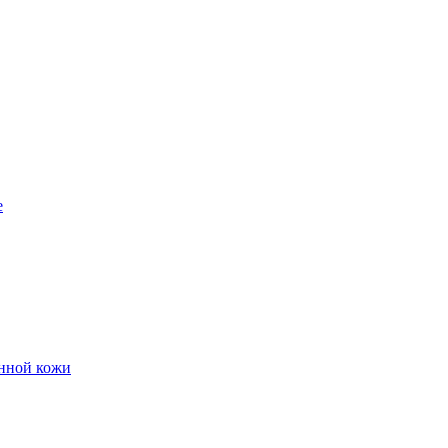
е
енной кожи