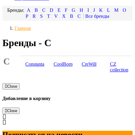
A
B
C
D
E
F
G
H
I
J
K
L
M
O
P
R
S
T
V
X
В
С
Главная
Бренды - C
C
Constanta
CoolBorn
CreWill
CZ
collection
Close
Добавление в корзину
Close
Подписаться на новости