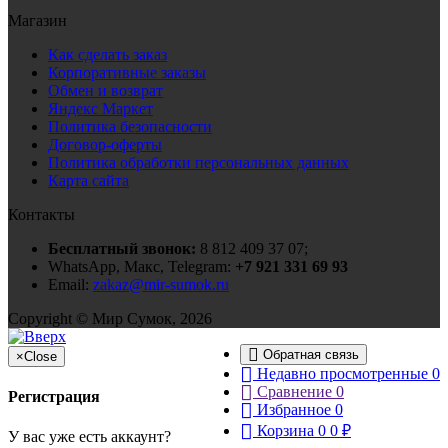
Магазин
Как сделать заказ
Корпоративные заказы
Обмен и возврат
Яндекс Маркет
Политика безопасности
Договор-оферты
Политика обработки персональных данных
Карта сайта
Контакты
Бесплатный звонок:
8 812 409 37 07;
WhatsApp, Макс, Telegram:
+7 921 331 69 93
Email:
zakaz@mir-sumok.ru
Copyright © Мир Сумок, 2026
Обратная связь
×
Close
Недавно просмотренные
0
Сравнение
0
Регистрация
Избранное
0
Корзина
0
0
₽
У вас уже есть аккаунт?