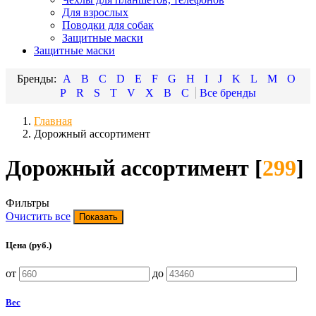
Для взрослых
Поводки для собак
Защитные маски
Защитные маски
A
B
C
D
E
F
G
H
I
J
K
L
M
O
P
R
S
T
V
X
В
С
Главная
Дорожный ассортимент
Дорожный ассортимент [
299
]
Фильтры
Очистить все
Цена (руб.)
от
до
Вес