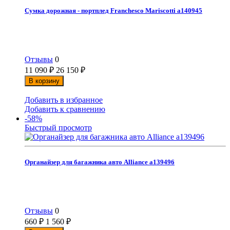
Сумка дорожная - портплед Franchesco Mariscotti а140945
Отзывы
0
11 090
₽
26 150
₽
В корзину
Добавить в избранное
Добавить к сравнению
-58%
Быстрый просмотр
Органайзер для багажника авто Alliance а139496
Отзывы
0
660
₽
1 560
₽