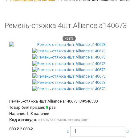
Ремень-стяжка 4шт Alliance а140673
-58%
Ремень-стяжка 4шт Alliance а140673
ID#546580
Товар был продан:
8
раз
Наличие:
В наличии
Код артикула:
а140673 Ремень-стяжка 4шт
880
₽
2 080
₽