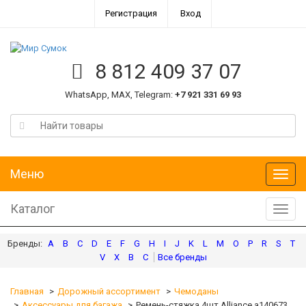
Регистрация
Вход
8 812 409 37 07
WhatsApp, MAX, Telegram:
+7 921 331 69 93
Меню
Меню
Каталог
Катал
A
B
C
D
E
F
G
H
I
J
K
L
M
O
P
R
S
T
V
X
В
С
Главная
Дорожный ассортимент
Чемоданы
Аксессуары для багажа
Ремень-стяжка 4шт Alliance а140673