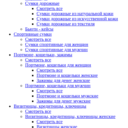
Сумки дорожные
Смотреть все
Сумки дорожные из натуральной кожи
Сумки дорожные из искусственной кожи
Сумки дорожные из текстиля
Бьюти - кейсы
Спортивные сумки
Смотреть все
Сумки спортивные для женщин
Сумки спортивные для мужчин
Портмоне, кошельки, зажимы
Смотреть все
Портмоне, кошельки для женщин
Смотреть все
Портмоне и кошельки женские
Зажимы для денег женские
Портмоне, кошельки для мужчин
Смотреть все
Портмоне и кошельки мужские
Зажимы для денег мужские
Визитницы, кредитницы, ключницы
Смотреть все
Визитницы, кредитницы, ключницы женские
Смотреть все
Визитницы женские