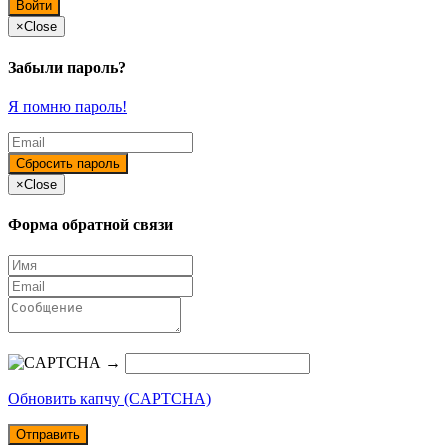
×
Close
Забыли пароль?
Я помню пароль!
×
Close
Форма обратной связи
→
Обновить капчу (CAPTCHA)