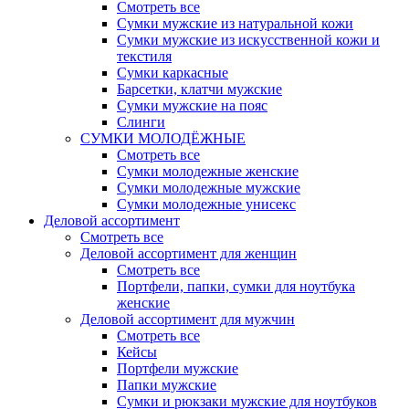
Смотреть все
Сумки мужские из натуральной кожи
Сумки мужские из искусственной кожи и
текстиля
Сумки каркасные
Барсетки, клатчи мужские
Сумки мужские на пояс
Слинги
СУМКИ МОЛОДЁЖНЫЕ
Смотреть все
Сумки молодежные женские
Сумки молодежные мужские
Сумки молодежные унисекс
Деловой ассортимент
Смотреть все
Деловой ассортимент для женщин
Смотреть все
Портфели, папки, сумки для ноутбука
женские
Деловой ассортимент для мужчин
Смотреть все
Кейсы
Портфели мужские
Папки мужские
Сумки и рюкзаки мужские для ноутбуков