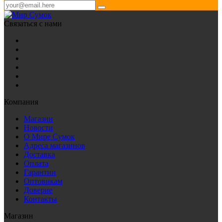
Связаться с нами
Компания
Магазин
Новости
О Мире Сумок
Адреса магазинов
Доставка
Оплата
Гарантии
Оптовикам
Доверие
Контакты
Магазин