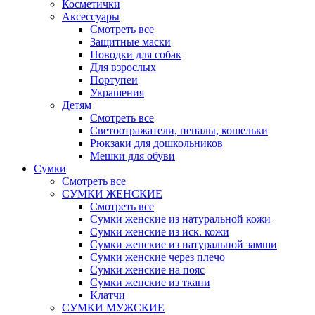
Косметички
Аксессуары
Смотреть все
Защитные маски
Поводки для собак
Для взрослых
Портупеи
Украшения
Детям
Смотреть все
Светоотражатели, пеналы, кошельки
Рюкзаки для дошкольников
Мешки для обуви
Сумки
Смотреть все
СУМКИ ЖЕНСКИЕ
Смотреть все
Сумки женские из натуральной кожи
Сумки женские из иск. кожи
Сумки женские из натуральной замши
Сумки женские через плечо
Сумки женские на пояс
Сумки женские из ткани
Клатчи
СУМКИ МУЖСКИЕ