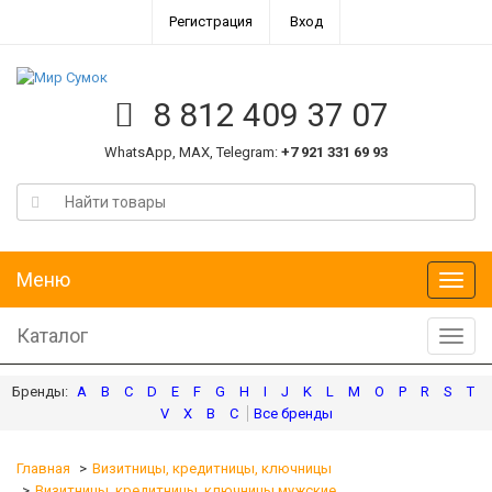
Регистрация
Вход
8 812 409 37 07
WhatsApp, MAX, Telegram:
+7 921 331 69 93
Меню
Меню
Каталог
Катал
A
B
C
D
E
F
G
H
I
J
K
L
M
O
P
R
S
T
V
X
В
С
Главная
Визитницы, кредитницы, ключницы
Визитницы, кредитницы, ключницы мужские