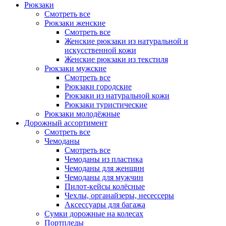
Рюкзаки
Смотреть все
Рюкзаки женские
Смотреть все
Женские рюкзаки из натуральной и
искусственной кожи
Женские рюкзаки из текстиля
Рюкзаки мужские
Смотреть все
Рюкзаки городские
Рюкзаки из натуральной кожи
Рюкзаки туристические
Рюкзаки молодёжные
Дорожный ассортимент
Смотреть все
Чемоданы
Смотреть все
Чемоданы из пластика
Чемоданы для женщин
Чемоданы для мужчин
Пилот-кейсы колёсные
Чехлы, органайзеры, несессеры
Аксессуары для багажа
Сумки дорожные на колесах
Портпледы