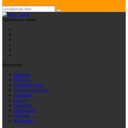
Связаться с нами
Компания
Магазин
Новости
О Мире Сумок
Адреса магазинов
Доставка
Оплата
Гарантии
Оптовикам
Доверие
Контакты