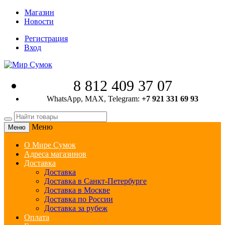
Магазин
Новости
Регистрация
Вход
8 812 409 37 07
WhatsApp, MAX, Telegram:
+7 921 331 69 93
Меню
Меню
О Мире Сумок
Адреса магазинов
Доставка
Доставка
Доставка в Санкт-Петербурге
Доставка в Москве
Доставка по России
Доставка за рубеж
Оплата