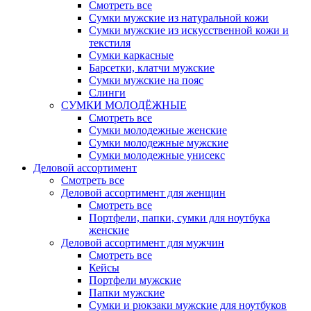
Смотреть все
Сумки мужские из натуральной кожи
Сумки мужские из искусственной кожи и
текстиля
Сумки каркасные
Барсетки, клатчи мужские
Сумки мужские на пояс
Слинги
СУМКИ МОЛОДЁЖНЫЕ
Смотреть все
Сумки молодежные женские
Сумки молодежные мужские
Сумки молодежные унисекс
Деловой ассортимент
Смотреть все
Деловой ассортимент для женщин
Смотреть все
Портфели, папки, сумки для ноутбука
женские
Деловой ассортимент для мужчин
Смотреть все
Кейсы
Портфели мужские
Папки мужские
Сумки и рюкзаки мужские для ноутбуков