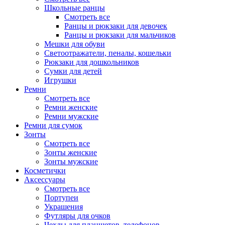
Школьные ранцы
Смотреть все
Ранцы и рюкзаки для девочек
Ранцы и рюкзаки для мальчиков
Мешки для обуви
Светоотражатели, пеналы, кошельки
Рюкзаки для дошкольников
Сумки для детей
Игрушки
Ремни
Смотреть все
Ремни женские
Ремни мужские
Ремни для сумок
Зонты
Смотреть все
Зонты женские
Зонты мужские
Косметички
Аксессуары
Смотреть все
Портупеи
Украшения
Футляры для очков
Чехлы для планшетов, телефонов