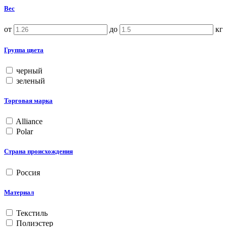
Вес
от
до
кг
Группа цвета
черный
зеленый
Торговая марка
Alliance
Polar
Страна происхождения
Россия
Материал
Текстиль
Полиэстер