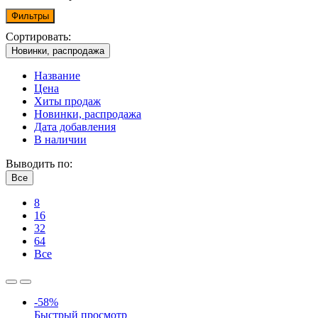
Фильтры
Сортировать:
Новинки, распродажа
Название
Цена
Хиты продаж
Новинки, распродажа
Дата добавления
В наличии
Выводить по:
Все
8
16
32
64
Все
-58%
Быстрый просмотр