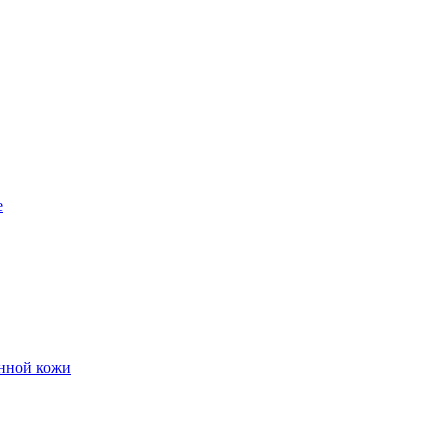
е
енной кожи