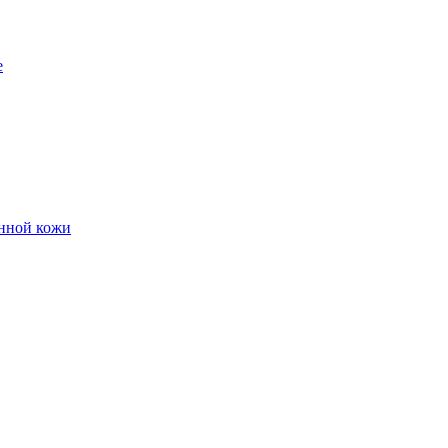
е
енной кожи