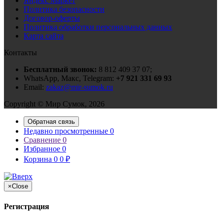
Яндекс Маркет
Политика безопасности
Договор-оферты
Политика обработки персональных данных
Карта сайта
Контакты
Бесплатный звонок:
8 812 409 37 07;
WhatsApp, Макс, Telegram:
+7 921 331 69 93
Email:
zakaz@mir-sumok.ru
Copyright © Мир Сумок, 2026
Обратная связь
Недавно просмотренные
0
Сравнение
0
Избранное
0
Корзина
0
0
₽
×
Close
Регистрация