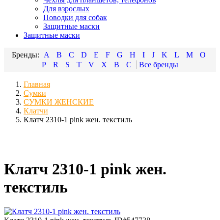
Для взрослых
Поводки для собак
Защитные маски
Защитные маски
A
B
C
D
E
F
G
H
I
J
K
L
M
O
P
R
S
T
V
X
В
С
Главная
Сумки
СУМКИ ЖЕНСКИЕ
Клатчи
Клатч 2310-1 pink жен. текстиль
Клатч 2310-1 pink жен.
текстиль