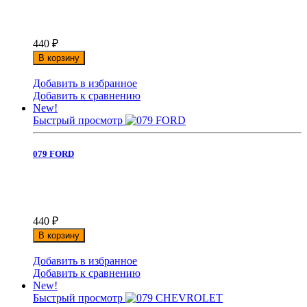
440
₽
В корзину
Добавить в избранное
Добавить к сравнению
New!
Быстрый просмотр
079 FORD
440
₽
В корзину
Добавить в избранное
Добавить к сравнению
New!
Быстрый просмотр