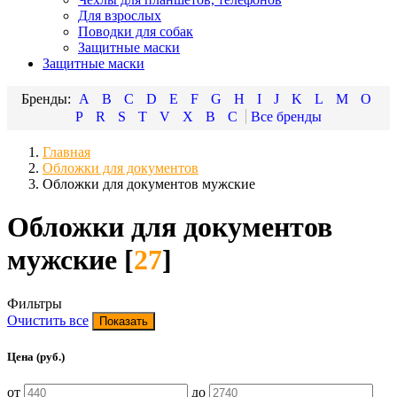
Для взрослых
Поводки для собак
Защитные маски
Защитные маски
A
B
C
D
E
F
G
H
I
J
K
L
M
O
P
R
S
T
V
X
В
С
Главная
Обложки для документов
Обложки для документов мужские
Обложки для документов
мужские [
27
]
Фильтры
Очистить все
Цена (руб.)
от
до