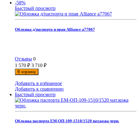
-58%
Быстрый просмотр
Обложка д/паспорта и прав Alliance а77067
Отзывы
0
1 570
₽
3 710
₽
В корзину
Добавить в избранное
Добавить к сравнению
Быстрый просмотр
Обложка паспорта EM-ОП-109-1510/1520 нат.кожа черн.