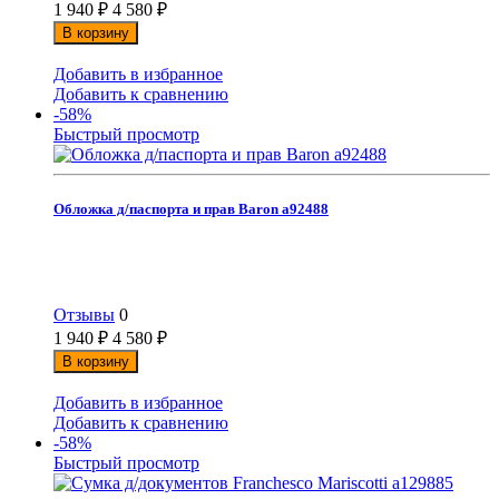
1 940
₽
4 580
₽
В корзину
Добавить в избранное
Добавить к сравнению
-58%
Быстрый просмотр
Обложка д/паспорта и прав Baron а92488
Отзывы
0
1 940
₽
4 580
₽
В корзину
Добавить в избранное
Добавить к сравнению
-58%
Быстрый просмотр