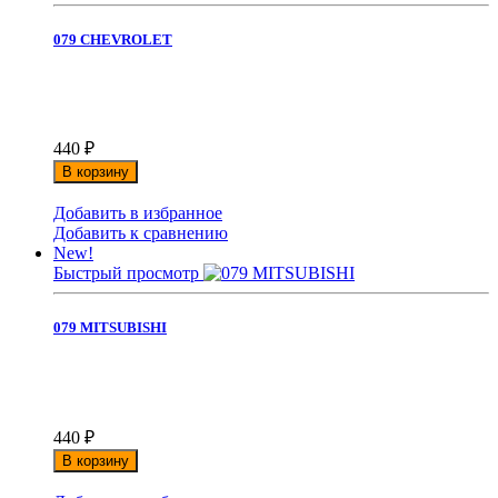
079 CHEVROLET
440
₽
В корзину
Добавить в избранное
Добавить к сравнению
New!
Быстрый просмотр
079 MITSUBISHI
440
₽
В корзину