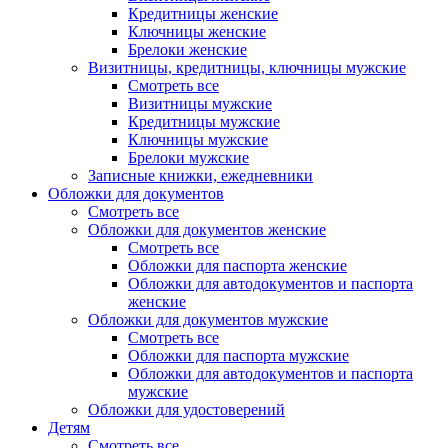
Кредитницы женские
Ключницы женские
Брелоки женские
Визитницы, кредитницы, ключницы мужские
Смотреть все
Визитницы мужские
Кредитницы мужские
Ключницы мужские
Брелоки мужские
Записные книжки, ежедневники
Обложки для документов
Смотреть все
Обложки для документов женские
Смотреть все
Обложки для паспорта женские
Обложки для автодокументов и паспорта
женские
Обложки для документов мужские
Смотреть все
Обложки для паспорта мужские
Обложки для автодокументов и паспорта
мужские
Обложки для удостоверений
Детям
Смотреть все