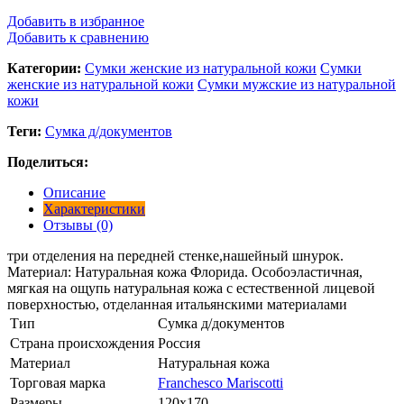
Добавить в избранное
Добавить к сравнению
Категории:
Сумки женские из натуральной кожи
Сумки
женские из натуральной кожи
Сумки мужские из натуральной
кожи
Теги:
Сумка д/документов
Поделиться:
Описание
Характеристики
Отзывы (0)
три отделения на передней стенке,нашейный шнурок.
Материал: Натуральная кожа Флорида. Особоэластичная,
мягкая на ощупь натуральная кожа с естественной лицевой
поверхностью, отделанная итальянскими материалами
Тип
Сумка д/документов
Страна происхождения
Россия
Материал
Натуральная кожа
Торговая марка
Franchesco Mariscotti
Размеры
120x170