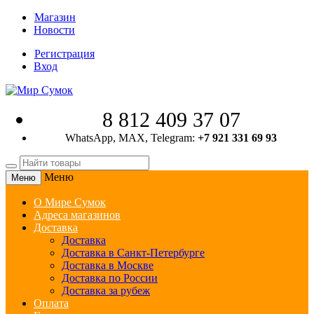
Магазин
Новости
Регистрация
Вход
8 812 409 37 07
WhatsApp, MAX, Telegram:
+7 921 331 69 93
Меню
Меню
О Мире Сумок
Адреса магазинов
Доставка
Доставка
Доставка в Санкт-Петербурге
Доставка в Москве
Доставка по России
Доставка за рубеж
Оплата