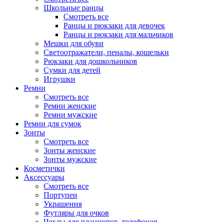
Школьные ранцы
Смотреть все
Ранцы и рюкзаки для девочек
Ранцы и рюкзаки для мальчиков
Мешки для обуви
Светоотражатели, пеналы, кошельки
Рюкзаки для дошкольников
Сумки для детей
Игрушки
Ремни
Смотреть все
Ремни женские
Ремни мужские
Ремни для сумок
Зонты
Смотреть все
Зонты женские
Зонты мужские
Косметички
Аксессуары
Смотреть все
Портупеи
Украшения
Футляры для очков
Чехлы для планшетов, телефонов