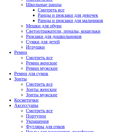
Школьные ранцы
Смотреть все
Ранцы и рюкзаки для девочек
Ранцы и рюкзаки для мальчиков
Мешки для обуви
Светоотражатели, пеналы, кошельки
Рюкзаки для дошкольников
Сумки для детей
Игрушки
Ремни
Смотреть все
Ремни женские
Ремни мужские
Ремни для сумок
Зонты
Смотреть все
Зонты женские
Зонты мужские
Косметички
Аксессуары
Смотреть все
Портупеи
Украшения
Футляры для очков
Чехлы для планшетов, телефонов