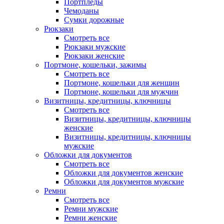
Портпледы
Чемоданы
Сумки дорожные
Рюкзаки
Смотреть все
Рюкзаки мужские
Рюкзаки женские
Портмоне, кошельки, зажимы
Смотреть все
Портмоне, кошельки для женщин
Портмоне, кошельки для мужчин
Визитницы, кредитницы, ключницы
Смотреть все
Визитницы, кредитницы, ключницы
женские
Визитницы, кредитницы, ключницы
мужские
Обложки для документов
Смотреть все
Обложки для документов женские
Обложки для документов мужские
Ремни
Смотреть все
Ремни мужские
Ремни женские