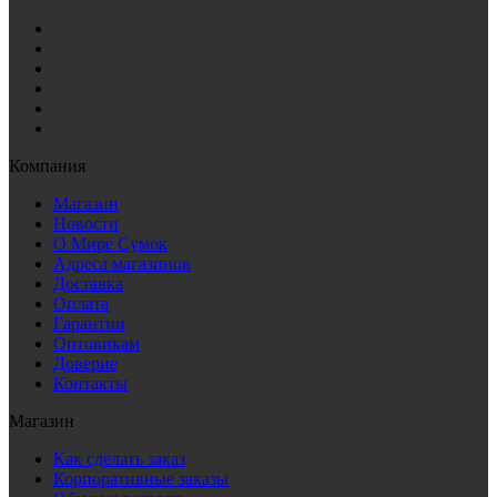
Компания
Магазин
Новости
О Мире Сумок
Адреса магазинов
Доставка
Оплата
Гарантии
Оптовикам
Доверие
Контакты
Магазин
Как сделать заказ
Корпоративные заказы