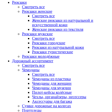
Рюкзаки
Смотреть все
Рюкзаки женские
Смотреть все
Женские рюкзаки из натуральной и
искусственной кожи
Женские рюкзаки из текстиля
Рюкзаки мужские
Смотреть все
Рюкзаки городские
Рюкзаки из натуральной кожи
Рюкзаки туристические
Рюкзаки молодёжные
Дорожный ассортимент
Смотреть все
Чемоданы
Смотреть все
Чемоданы из пластика
Чемоданы для женщин
Чемоданы для мужчин
Пилот-кейсы колёсные
Чехлы, органайзеры, несессеры
Аксессуары для багажа
Сумки дорожные на колесах
Портпледы