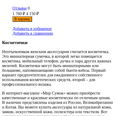
Отзывы
0
1 760
₽
4 150
₽
В корзину
Добавить в избранное
Добавить к сравнению
Косметички
Неотъемлемым женским аксессуаром считается косметичка.
Это миниатюрная сумочка, в которой легко помещается
косметика, мобильный телефон, ручка и пара других важных
мелочей. Косметички могут быть миниатюрными или
большими, напоминающими собой бьюти-кейсы. Первый
вариант предпочтителен для ежедневного собственного
использования косметических средств, второй – для
профессионального визажа.
В интернет-магазине «Мир Сумок» можно приобрести
качественные и красивые косметически по отличным ценам.
В наличии представлены изделия из России, Великобритании
и Китая. Вы можете купить аксессуары из натуральной кожи,
замши, искусственной кожи, полиэстера или текстиля. Все