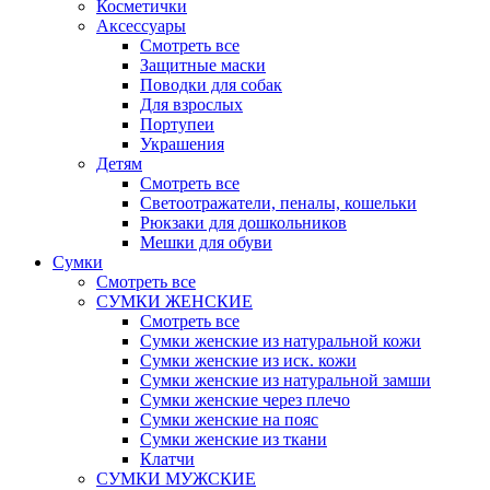
Косметички
Аксессуары
Смотреть все
Защитные маски
Поводки для собак
Для взрослых
Портупеи
Украшения
Детям
Смотреть все
Светоотражатели, пеналы, кошельки
Рюкзаки для дошкольников
Мешки для обуви
Сумки
Смотреть все
СУМКИ ЖЕНСКИЕ
Смотреть все
Сумки женские из натуральной кожи
Сумки женские из иск. кожи
Сумки женские из натуральной замши
Сумки женские через плечо
Сумки женские на пояс
Сумки женские из ткани
Клатчи
СУМКИ МУЖСКИЕ