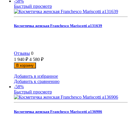
-58%
Быстрый просмотр
Косметичка женская Franchesco Mariscotti а131639
Отзывы
0
1 940
₽
4 580
₽
В корзину
Добавить в избранное
Добавить к сравнению
-58%
Быстрый просмотр
Косметичка женская Franchesco Mariscotti а136906