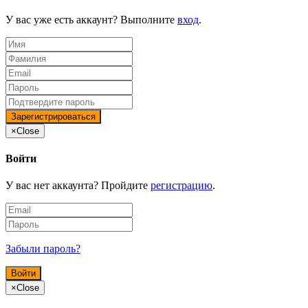
У вас уже есть аккаунт? Выполните
вход
.
×
Close
Войти
У вас нет аккаунта? Пройдите
регистрацию
.
Забыли пароль?
×
Close