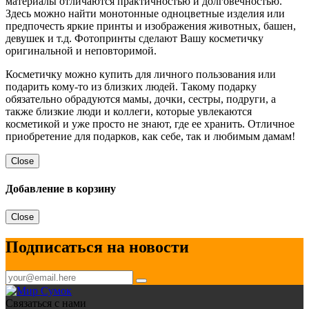
материалы отличаются практичностью и долговечностью.
Здесь можно найти монотонные одноцветные изделия или
предпочесть яркие принты и изображения животных, башен,
девушек и т.д. Фотопринты сделают Вашу косметичку
оригинальной и неповторимой.
Косметичку можно купить для личного пользования или
подарить кому-то из близких людей. Такому подарку
обязательно обрадуются мамы, дочки, сестры, подруги, а
также близкие люди и коллеги, которые увлекаются
косметикой и уже просто не знают, где ее хранить. Отличное
приобретение для подарков, как себе, так и любимым дамам!
Close
Добавление в корзину
Close
Подписаться на новости
Связаться с нами