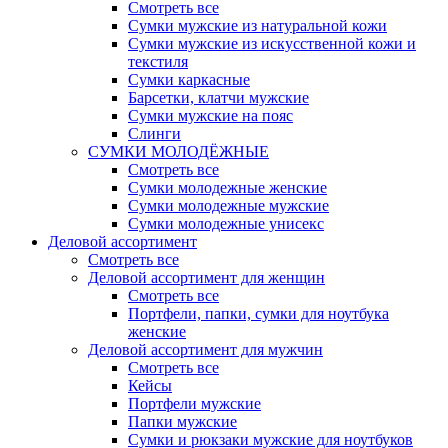
Смотреть все
Сумки мужские из натуральной кожи
Сумки мужские из искусственной кожи и
текстиля
Сумки каркасные
Барсетки, клатчи мужские
Сумки мужские на пояс
Слинги
СУМКИ МОЛОДЁЖНЫЕ
Смотреть все
Сумки молодежные женские
Сумки молодежные мужские
Сумки молодежные унисекс
Деловой ассортимент
Смотреть все
Деловой ассортимент для женщин
Смотреть все
Портфели, папки, сумки для ноутбука
женские
Деловой ассортимент для мужчин
Смотреть все
Кейсы
Портфели мужские
Папки мужские
Сумки и рюкзаки мужские для ноутбуков