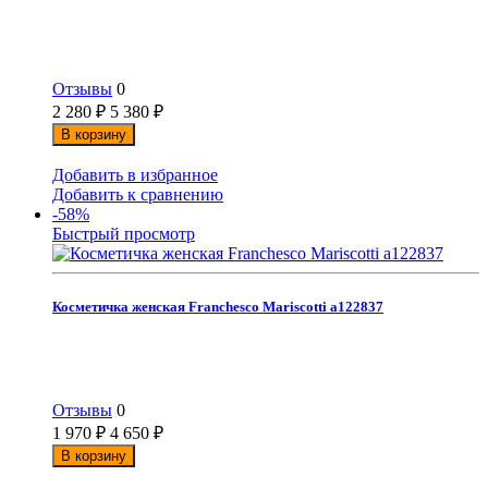
Отзывы
0
2 280
₽
5 380
₽
В корзину
Добавить в избранное
Добавить к сравнению
-58%
Быстрый просмотр
Косметичка женская Franchesco Mariscotti а122837
Отзывы
0
1 970
₽
4 650
₽
В корзину