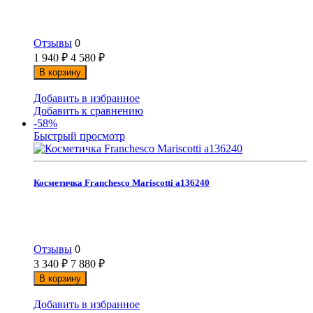
Отзывы
0
1 940
₽
4 580
₽
В корзину
Добавить в избранное
Добавить к сравнению
-58%
Быстрый просмотр
Косметичка Franchesco Mariscotti а136240
Отзывы
0
3 340
₽
7 880
₽
В корзину
Добавить в избранное