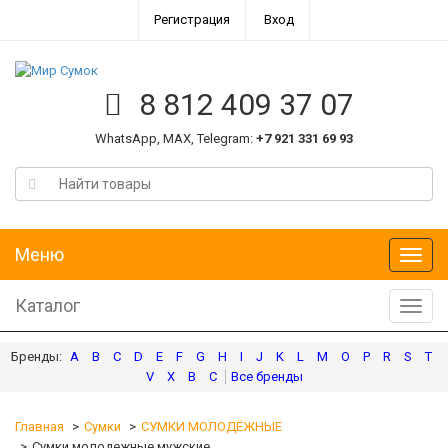
Регистрация
Вход
8 812 409 37 07
WhatsApp, MAX, Telegram:
+7 921 331 69 93
Меню
Меню
Каталог
Катал
A
B
C
D
E
F
G
H
I
J
K
L
M
O
P
R
S
T
V
X
В
С
Главная
Сумки
СУМКИ МОЛОДЁЖНЫЕ
Сумки молодежные мужские