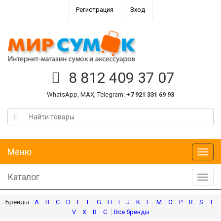
Регистрация
Вход
8 812 409 37 07
WhatsApp, MAX, Telegram:
+7 921 331 69 93
Меню
Меню
Каталог
Катал
A
B
C
D
E
F
G
H
I
J
K
L
M
O
P
R
S
T
V
X
В
С