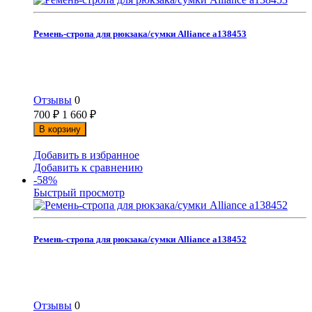
Ремень-стропа для рюкзака/сумки Alliance а138453
Отзывы
0
700
₽
1 660
₽
В корзину
Добавить в избранное
Добавить к сравнению
-58%
Быстрый просмотр
Ремень-стропа для рюкзака/сумки Alliance а138452
Отзывы
0