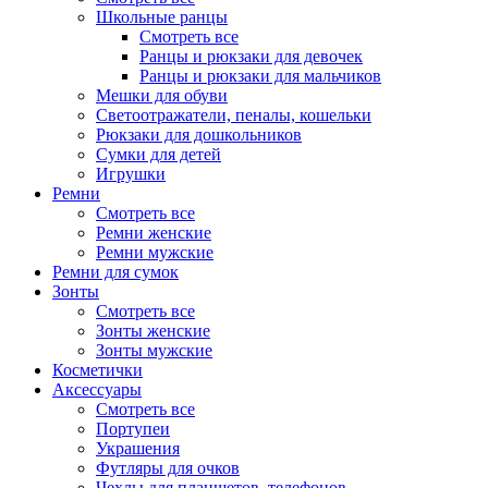
Школьные ранцы
Смотреть все
Ранцы и рюкзаки для девочек
Ранцы и рюкзаки для мальчиков
Мешки для обуви
Светоотражатели, пеналы, кошельки
Рюкзаки для дошкольников
Сумки для детей
Игрушки
Ремни
Смотреть все
Ремни женские
Ремни мужские
Ремни для сумок
Зонты
Смотреть все
Зонты женские
Зонты мужские
Косметички
Аксессуары
Смотреть все
Портупеи
Украшения
Футляры для очков
Чехлы для планшетов, телефонов