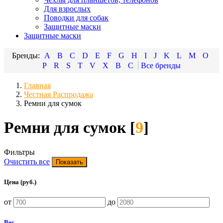
Для взрослых
Поводки для собак
Защитные маски
Защитные маски
A
B
C
D
E
F
G
H
I
J
K
L
M
O
P
R
S
T
V
X
В
С
Главная
Честная Распродажа
Ремни для сумок
Ремни для сумок [
9
]
Фильтры
Очистить все
Цена (руб.)
от
до
Вес