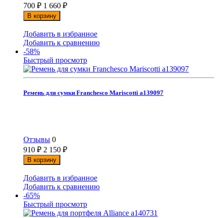
700
₽
1 660
₽
В корзину
Добавить в избранное
Добавить к сравнению
-58%
Быстрый просмотр
Ремень для сумки Franchesco Mariscotti а139097
Отзывы
0
910
₽
2 150
₽
В корзину
Добавить в избранное
Добавить к сравнению
-65%
Быстрый просмотр