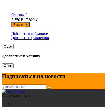
Отзывы
0
7 550
₽
17 800
₽
В корзину
Добавить в избранное
Добавить к сравнению
Close
Добавление в корзину
Close
Подписаться на новости
Связаться с нами