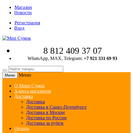
Магазин
Новости
Регистрация
Вход
8 812 409 37 07
WhatsApp, MAX, Telegram:
+7 921 331 69 93
Меню
Меню
О Мире Сумок
Адреса магазинов
Доставка
Доставка
Доставка в Санкт-Петербурге
Доставка в Москве
Доставка по России
Доставка за рубеж
Оплата