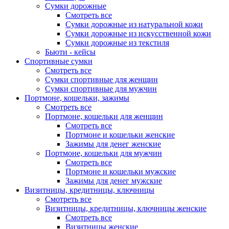
Сумки дорожные
Смотреть все
Сумки дорожные из натуральной кожи
Сумки дорожные из искусственной кожи
Сумки дорожные из текстиля
Бьюти - кейсы
Спортивные сумки
Смотреть все
Сумки спортивные для женщин
Сумки спортивные для мужчин
Портмоне, кошельки, зажимы
Смотреть все
Портмоне, кошельки для женщин
Смотреть все
Портмоне и кошельки женские
Зажимы для денег женские
Портмоне, кошельки для мужчин
Смотреть все
Портмоне и кошельки мужские
Зажимы для денег мужские
Визитницы, кредитницы, ключницы
Смотреть все
Визитницы, кредитницы, ключницы женские
Смотреть все
Визитницы женские