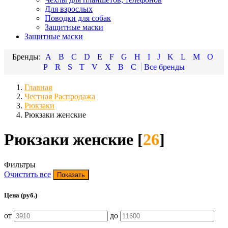
Для взрослых
Поводки для собак
Защитные маски
Защитные маски
A
B
C
D
E
F
G
H
I
J
K
L
M
O
P
R
S
T
V
X
В
С
Главная
Честная Распродажа
Рюкзаки
Рюкзаки женские
Рюкзаки женские [
26
]
Фильтры
Очистить все
Цена (руб.)
от
до