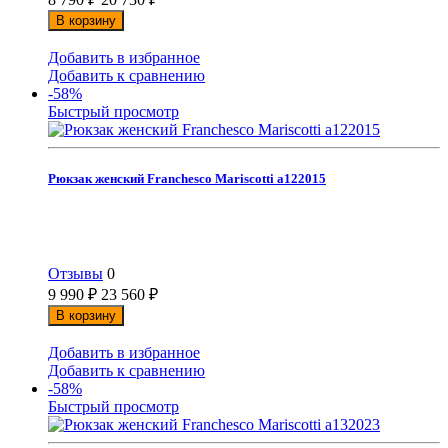
В корзину
Добавить в избранное
Добавить к сравнению
-58%
Быстрый просмотр
Рюкзак женский Franchesco Mariscotti а122015
Отзывы
0
9 990
₽
23 560
₽
В корзину
Добавить в избранное
Добавить к сравнению
-58%
Быстрый просмотр