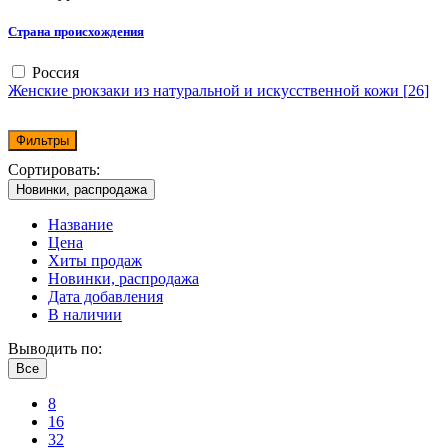
Страна происхождения
Россия
Женские рюкзаки из натуральной и искусственной кожи [
26
]
Фильтры
Сортировать:
Новинки, распродажа
Название
Цена
Хиты продаж
Новинки, распродажа
Дата добавления
В наличии
Выводить по:
Все
8
16
32