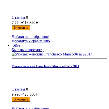
Отзывы
0
7 770
₽
18 320
₽
В корзину
Добавить в избранное
Добавить к сравнению
-58%
Быстрый просмотр
Рюкзак женский Franchesco Mariscotti а122014
Отзывы
0
9 990
₽
23 560
₽
В корзину
Добавить в избранное