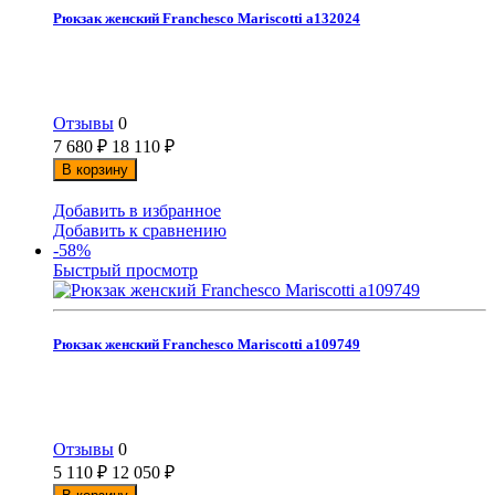
Рюкзак женский Franchesco Mariscotti а132024
Отзывы
0
7 680
₽
18 110
₽
В корзину
Добавить в избранное
Добавить к сравнению
-58%
Быстрый просмотр
Рюкзак женский Franchesco Mariscotti а109749
Отзывы
0
5 110
₽
12 050
₽