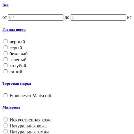
Вес
от
до
кг
Группа цвета
черный
серый
бежевый
зеленый
голубой
синий
Торговая марка
Franchesco Mariscotti
Материал
Искусственная кожа
Натуральная кожа
Натуральная замша