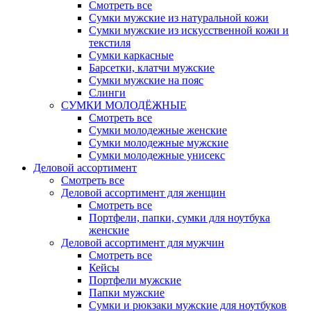
Смотреть все
Сумки мужские из натуральной кожи
Сумки мужские из искусственной кожи и
текстиля
Сумки каркасные
Барсетки, клатчи мужские
Сумки мужские на пояс
Слинги
СУМКИ МОЛОДЁЖНЫЕ
Смотреть все
Сумки молодежные женские
Сумки молодежные мужские
Сумки молодежные унисекс
Деловой ассортимент
Смотреть все
Деловой ассортимент для женщин
Смотреть все
Портфели, папки, сумки для ноутбука
женские
Деловой ассортимент для мужчин
Смотреть все
Кейсы
Портфели мужские
Папки мужские
Сумки и рюкзаки мужские для ноутбуков