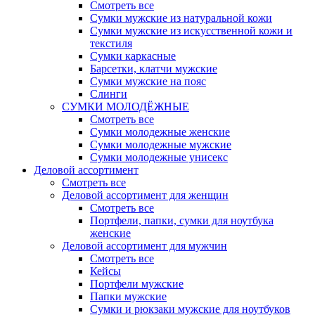
Смотреть все
Сумки мужские из натуральной кожи
Сумки мужские из искусственной кожи и
текстиля
Сумки каркасные
Барсетки, клатчи мужские
Сумки мужские на пояс
Слинги
СУМКИ МОЛОДЁЖНЫЕ
Смотреть все
Сумки молодежные женские
Сумки молодежные мужские
Сумки молодежные унисекс
Деловой ассортимент
Смотреть все
Деловой ассортимент для женщин
Смотреть все
Портфели, папки, сумки для ноутбука
женские
Деловой ассортимент для мужчин
Смотреть все
Кейсы
Портфели мужские
Папки мужские
Сумки и рюкзаки мужские для ноутбуков