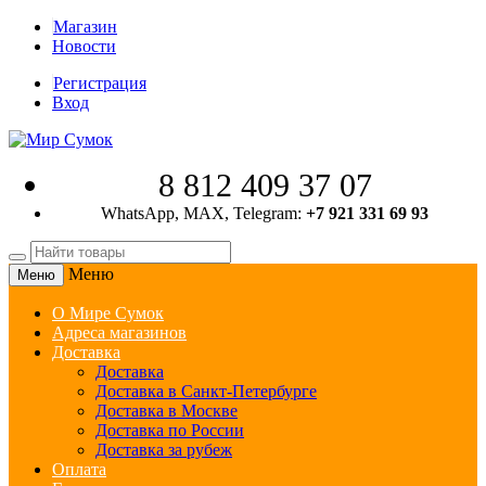
Магазин
Новости
Регистрация
Вход
8 812 409 37 07
WhatsApp, MAX, Telegram:
+7 921 331 69 93
Меню
Меню
О Мире Сумок
Адреса магазинов
Доставка
Доставка
Доставка в Санкт-Петербурге
Доставка в Москве
Доставка по России
Доставка за рубеж
Оплата