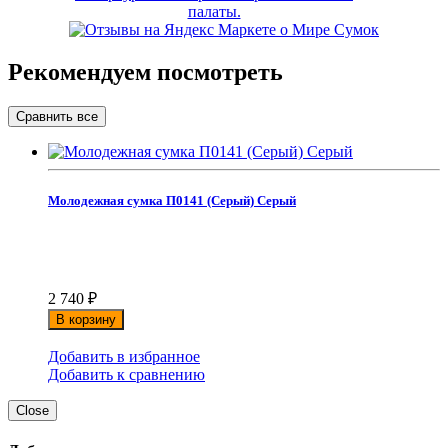
Рекомендуем посмотреть
Молодежная сумка П0141 (Серый) Серый
2 740
₽
В корзину
Добавить в избранное
Добавить к сравнению
Close