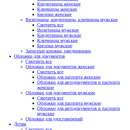
Кредитницы женские
Ключницы женские
Брелоки женские
Визитницы, кредитницы, ключницы мужские
Смотреть все
Визитницы мужские
Кредитницы мужские
Ключницы мужские
Брелоки мужские
Записные книжки, ежедневники
Обложки для документов
Смотреть все
Обложки для документов женские
Смотреть все
Обложки для паспорта женские
Обложки для автодокументов и паспорта
женские
Обложки для документов мужские
Смотреть все
Обложки для паспорта мужские
Обложки для автодокументов и паспорта
мужские
Обложки для удостоверений
Детям
Смотреть все