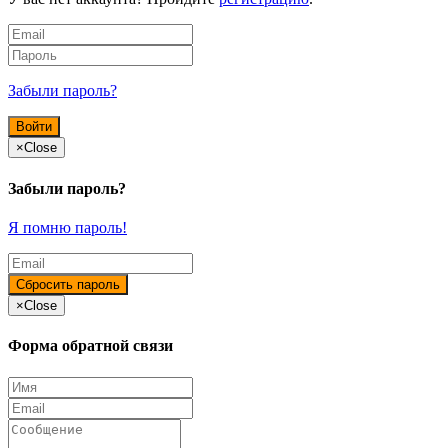
Забыли пароль?
×
Close
Забыли пароль?
Я помню пароль!
×
Close
Форма обратной связи