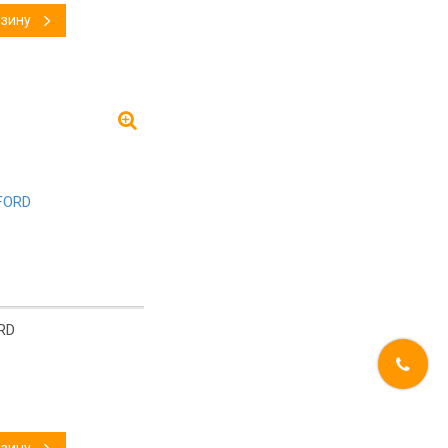
рзину
RD