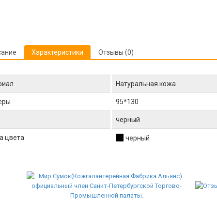
сание
Характеристики
Отзывы (0)
риал
Натуральная кожа
еры
95*130
черный
а цвета
черный