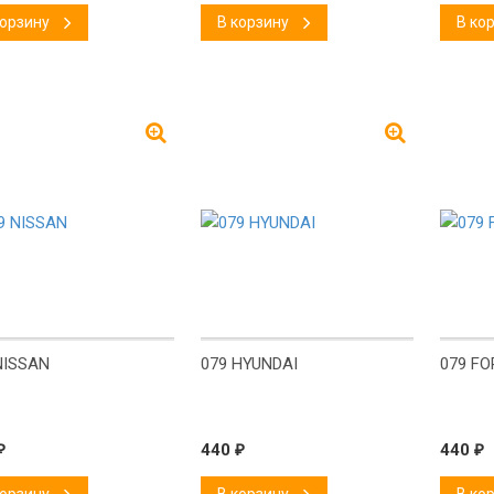
корзину
В корзину
В ко
!
New!
New!
NISSAN
079 HYUNDAI
079 FO
₽
440
₽
440
₽