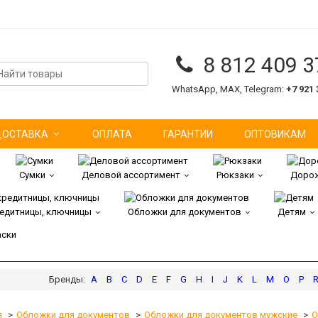
8 812 409 3
WhatsApp, MAX, Telegram:
+7 921 
ДОСТАВКА
ОПЛАТА
ГАРАНТИИ
ОПТОВИКАМ
Сумки
Деловой ассортимент
Рюкзаки
Дорож
редитницы, ключницы
Обложки для документов
Детям
аски
A
B
C
D
E
F
G
H
I
J
K
L
M
O
P
я
Обложки для документов
Обложки для документов мужские
О