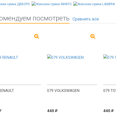
омендуем посмотреть
!
New!
New!
RENAULT
079 VOLKSWAGEN
079 T
₽
440
₽
440
₽