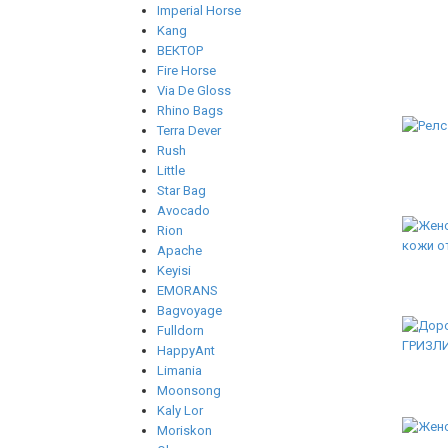
Imperial Horse
Kang
ВЕКТОР
Fire Horse
Via De Gloss
Rhino Bags
Terra Dever
Rush
Little
Star Bag
Avocado
Rion
Apache
Keyisi
EMORANS
Bagvoyage
Fulldorn
HappyAnt
Limania
Moonsong
Kaly Lor
Moriskon