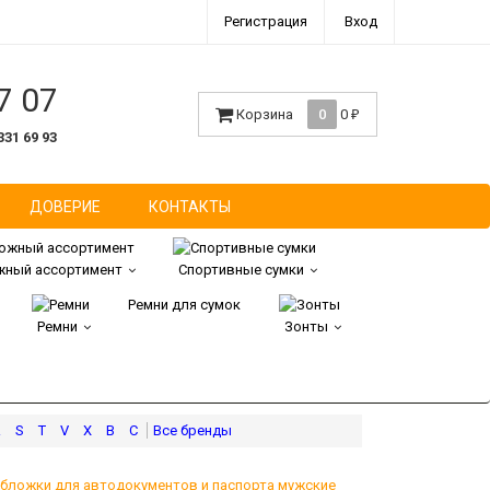
Регистрация
Вход
7 07
Корзина
0
0
₽
331 69 93
ДОВЕРИЕ
КОНТАКТЫ
ный ассортимент
Спортивные сумки
Ремни для сумок
Ремни
Зонты
R
S
T
V
X
В
С
бложки для автодокументов и паспорта мужские