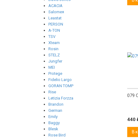
В 
ACACIA
Salomeя
Leastat
PERSON
A-TON
New
TSV
Xteam
Rosin
STELZ
Jungfer
MEI
Protege
Fidelio Largo
GORAN TOMP
Rise
079 
Letizia Forzza
Brandon
German
Emily
440
Baggy
Blesk
В 
Rose Bird