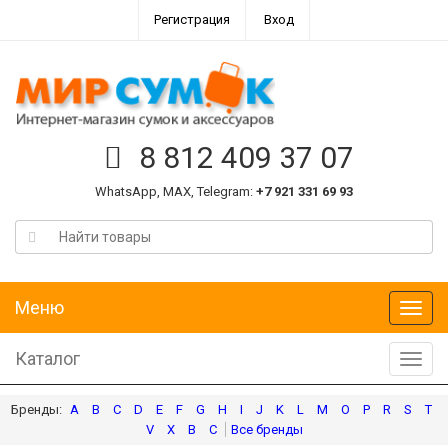
Регистрация
Вход
8 812 409 37 07
WhatsApp, MAX, Telegram:
+7 921 331 69 93
Меню
Меню
Каталог
Катал
A
B
C
D
E
F
G
H
I
J
K
L
M
O
P
R
S
T
V
X
В
С