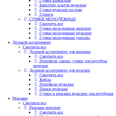
Сумки каркасные
Барсетки, клатчи мужские
Сумки мужские на пояс
Слинги
СУМКИ МОЛОДЁЖНЫЕ
Смотреть все
Сумки молодежные женские
Сумки молодежные мужские
Сумки молодежные унисекс
Деловой ассортимент
Смотреть все
Деловой ассортимент для женщин
Смотреть все
Портфели, папки, сумки для ноутбука
женские
Деловой ассортимент для мужчин
Смотреть все
Кейсы
Портфели мужские
Папки мужские
Сумки и рюкзаки мужские для ноутбуков
Рюкзаки
Смотреть все
Рюкзаки женские
Смотреть все