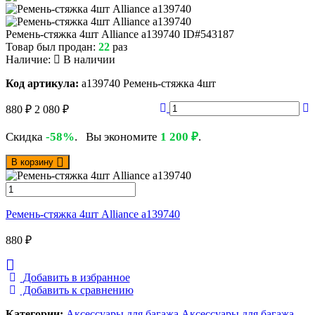
Ремень-стяжка 4шт Alliance а139740
ID#543187
Товар был продан:
22
раз
Наличие:
В наличии
Код артикула:
а139740 Ремень-стяжка 4шт
880
₽
2 080
₽
Скидка
-58%
.
Вы экономите
1 200
₽
.
В корзину
Ремень-стяжка 4шт Alliance а139740
880
₽
Добавить в избранное
Добавить к сравнению
Категории:
Аксессуары для багажа
Аксессуары для багажа