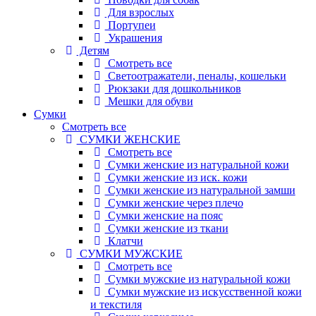
Для взрослых
Портупеи
Украшения
Детям
Смотреть все
Светоотражатели, пеналы, кошельки
Рюкзаки для дошкольников
Мешки для обуви
Сумки
Смотреть все
СУМКИ ЖЕНСКИЕ
Смотреть все
Сумки женские из натуральной кожи
Сумки женские из иск. кожи
Сумки женские из натуральной замши
Сумки женские через плечо
Сумки женские на пояс
Сумки женские из ткани
Клатчи
СУМКИ МУЖСКИЕ
Смотреть все
Сумки мужские из натуральной кожи
Сумки мужские из искусственной кожи
и текстиля