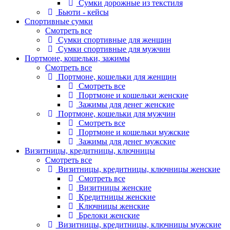
Сумки дорожные из текстиля
Бьюти - кейсы
Спортивные сумки
Смотреть все
Сумки спортивные для женщин
Сумки спортивные для мужчин
Портмоне, кошельки, зажимы
Смотреть все
Портмоне, кошельки для женщин
Смотреть все
Портмоне и кошельки женские
Зажимы для денег женские
Портмоне, кошельки для мужчин
Смотреть все
Портмоне и кошельки мужские
Зажимы для денег мужские
Визитницы, кредитницы, ключницы
Смотреть все
Визитницы, кредитницы, ключницы женские
Смотреть все
Визитницы женские
Кредитницы женские
Ключницы женские
Брелоки женские
Визитницы, кредитницы, ключницы мужские