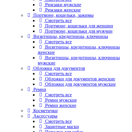
Рюкзаки мужские
Рюкзаки женские
Портмоне, кошельки, зажимы
Смотреть все
Портмоне, кошельки для женщин
Портмоне, кошельки для мужчин
Визитницы, кредитницы, ключницы
Смотреть все
Визитницы, кредитницы, ключницы
женские
Визитницы, кредитницы, ключницы
мужские
Обложки для документов
Смотреть все
Обложки для документов женские
Обложки для документов мужские
Ремни
Смотреть все
Ремни мужские
Ремни женские
Косметички
Аксессуары
Смотреть все
Защитные маски
Поводки для собак