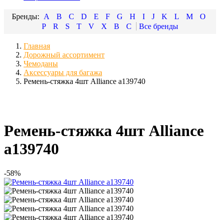
A
B
C
D
E
F
G
H
I
J
K
L
M
O
P
R
S
T
V
X
В
С
Главная
Дорожный ассортимент
Чемоданы
Аксессуары для багажа
Ремень-стяжка 4шт Alliance а139740
Ремень-стяжка 4шт Alliance
а139740
-58%