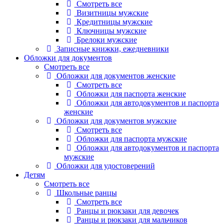
Смотреть все
Визитницы мужские
Кредитницы мужские
Ключницы мужские
Брелоки мужские
Записные книжки, ежедневники
Обложки для документов
Смотреть все
Обложки для документов женские
Смотреть все
Обложки для паспорта женские
Обложки для автодокументов и паспорта
женские
Обложки для документов мужские
Смотреть все
Обложки для паспорта мужские
Обложки для автодокументов и паспорта
мужские
Обложки для удостоверений
Детям
Смотреть все
Школьные ранцы
Смотреть все
Ранцы и рюкзаки для девочек
Ранцы и рюкзаки для мальчиков