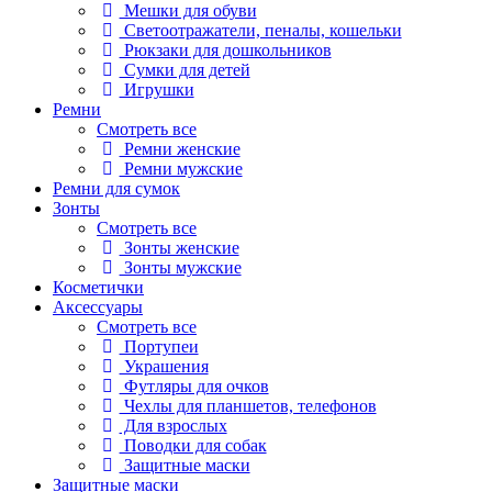
Мешки для обуви
Светоотражатели, пеналы, кошельки
Рюкзаки для дошкольников
Сумки для детей
Игрушки
Ремни
Смотреть все
Ремни женские
Ремни мужские
Ремни для сумок
Зонты
Смотреть все
Зонты женские
Зонты мужские
Косметички
Аксессуары
Смотреть все
Портупеи
Украшения
Футляры для очков
Чехлы для планшетов, телефонов
Для взрослых
Поводки для собак
Защитные маски
Защитные маски