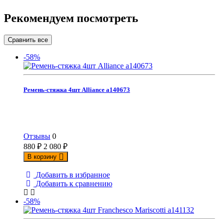
Рекомендуем посмотреть
-58%
Ремень-стяжка 4шт Alliance а140673
Отзывы
0
880
₽
2 080
₽
В корзину
Добавить в избранное
Добавить к сравнению
-58%