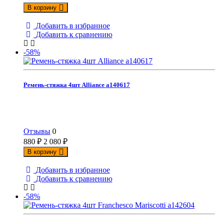
В корзину
Добавить в избранное
Добавить к сравнению
-58%
Ремень-стяжка 4шт Alliance а140617
Отзывы
0
880
₽
2 080
₽
В корзину
Добавить в избранное
Добавить к сравнению
-58%