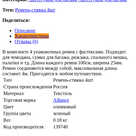
Теги:
Ремень-стяжка 4шт
Поделиться:
Описание
Характеристики
Отзывы (0)
В комплекте 4 упаковочных ремня с фастексами. Подходит
для чемодана, сумки для багажа, рюкзака, спального мешка,
палатки и тд. Длина каждого ремня 100см, ширина 25мм.
Ремни соединяются между собой, максимальная длина
составит 4м. Пригодятся в любом путешествии.
Тип
Ремень-стяжка 4шт
Страна происхождения
Россия
Материал
Текстиль
Торговая марка
Alliance
Цвет
оливковый
Группа цвета
зеленый
Вес
0.18 кг
Код производителя
139740