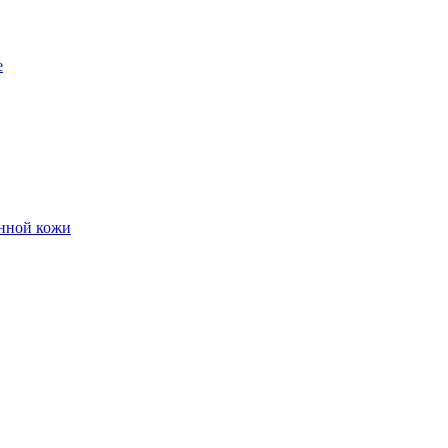
е
енной кожи