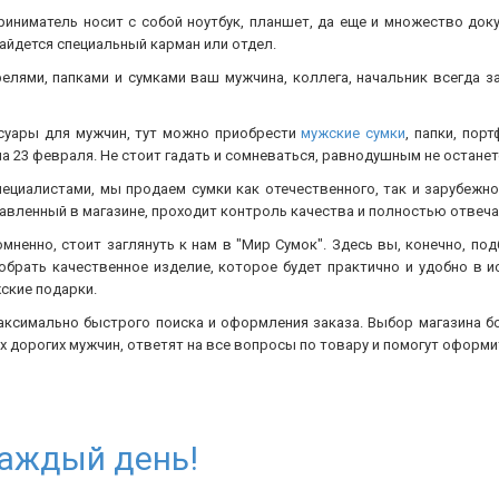
риниматель носит с собой ноутбук, планшет, да еще и множество док
найдется специальный карман или отдел.
елями, папками и сумками ваш мужчина, коллега, начальник всегда з
ссуары для мужчин, тут можно приобрести
мужские сумки
, папки, пор
а 23 февраля. Не стоит гадать и сомневаться, равнодушным не останет
ециалистами, мы продаем сумки как отечественного, так и зарубежн
авленный в магазине, проходит контроль качества и полностью отвеча
мненно, стоит заглянуть к нам в "Мир Сумок". Здесь вы, конечно, под
брать качественное изделие, которое будет практично и удобно в и
жские подарки.
ксимально быстрого поиска и оформления заказа. Выбор магазина б
 дорогих мужчин, ответят на все вопросы по товару и помогут оформит
каждый день!