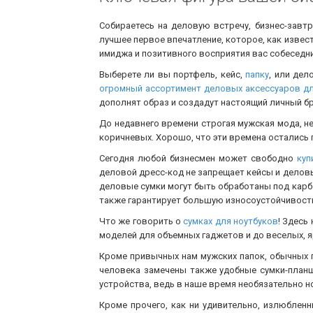
Собираетесь на деловую встречу, бизнес-завт
лучшее первое впечатление, которое, как извес
имиджа и позитивного восприятия вас собеседн
Выберете ли вы портфель, кейс,
папку
, или дел
огромный ассортимент деловых аксессуаров д
дополнят образ и создадут настоящий личный бр
До недавнего времени строгая мужская мода, 
коричневых. Хорошо, что эти времена остались
Сегодня любой бизнесмен может свободно
куп
деловой дресс-код не запрещает кейсы и деловы
деловые сумки могут быть обработаны под карбо
также гарантирует большую износоустойчивост
Что же говорить о
сумках для ноутбуков
! Здесь
моделей для объемных гаджетов и до веселых, яр
Кроме привычных нам мужских папок, обычных 
человека замечены также удобные сумки-план
устройства, ведь в наше время необязательно н
Кроме прочего, как ни удивительно, излюбленн