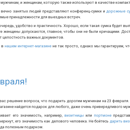
и мужчинам, и женщинам, которую также используют в качестве компакт
 вечно занятых людей представляют конференц-сумки и
дорожные с
димые принадлежности для выездных встреч.
очередь, удобство и практичность. Хорошо, если такая сумка будет вы
те женщины допускаются, главное, чтобы они не были кричащими. Дос
ет целостность важных документов.
и в
нашем интернет-магазине
не так просто, однако мы гарантируем, чт
враля!
вас решение вопроса, что подарить дорогим мужчинам на 23 февраля. 
магазине найдется подарок для любого, даже очень привередливого му
ивает его значимость, например,
визитницы
или
портмоне
представ
еркнут, его значимость как делового человека. Не бойтесь
дарить виз
огда полезным подарком.