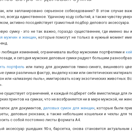
рак, или запланировано серьезное собеседование? В этом случае ва
тно, всегда единственное. Удачному ходу событий, а также чувству уве
иком, активно посодействует грамотный подбор делового аксессуара.
овую сумку - это не так важно, гораздо существеннее, где именно вы и
ля мужчин и женщин
, которые помогут не только в нужный момент име
енд.
не любящая изменений, ограничивала выбор мужскими портфелями и
ке
 позади, и сегодня мужские деловые сумки радуют большим разнообраз
ить портфель
или папку для документов темно-синего, вишневого цве
е сумки различных фактур, выделку кожи или синтетических материало
н или «алмазную пыль», имитировать кожу экзотических животных. Всё
ь.
 не существует ограничений, и каждый подберет себе вместилище для л
ких принтов на сумках, что не возбраняется ни в мире мужской, ни же
папок для документов,
деловых сумок для женщин
, которые были при
шеты, деловые рюкзаки, а также небольшие кошельки и чехлы для т
осить с собой постоянно листы формата А4.
ый аксессуар ушедших 90-х, барсетка, снова становится актуальным