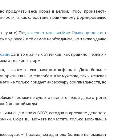
жно продумать весь образ в целом, чтобы произвести
ренности, и, как следствие, правильному формированию
х купите) Так,
интернет-магазин Мир Сумок предлагает
ть под рукой всё самое необходимое, но также удачно
йсами
, да и то мрачных оттенков: как правило, черных и
ием оттенков и форм.
та, а также оттенка мокрого асфальта. Даже больше:
в оригинальным способом. Как мужские, так и женские
 это не только придает аксессуару оригинальности, но
юбимой техники по душе: от однотонных и даже строгих
нской деловой моды.
вычны ещё в эпоху СССР, сегодня в арсенале делового
ехники. Сюда вы можете поместить только мобильные
 аксессуаром. Правда, сегодня она больше напоминает