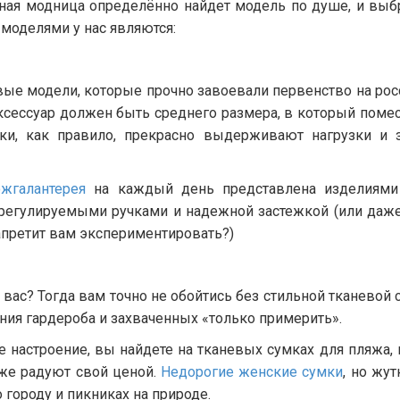
ьная модница определённо найдет модель по душе, и выбр
моделями у нас являются:
вые модели, которые прочно завоевали первенство на ро
 аксессуар должен быть среднего размера, в который поме
и, как правило, прекрасно выдерживают нагрузки и з
жгалантерея
на каждый день представлена изделиями 
регулируемыми ручками и надежной застежкой (или даже
запретит вам экспериментировать?)
з вас? Тогда вам точно не обойтись без стильной тканевой
ния гардероба и захваченных «только примерить».
настроение, вы найдете на тканевых сумках для пляжа, 
кже радуют свой ценой.
Недорогие женские сумки
, но жу
о городу и пикниках на природе.