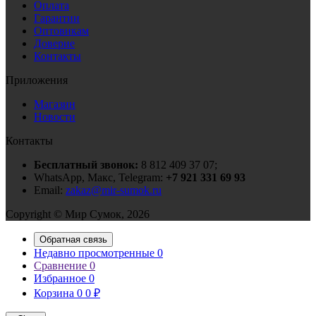
Оплата
Гарантии
Оптовикам
Доверие
Контакты
Приложения
Магазин
Новости
Контакты
Бесплатный звонок:
8 812 409 37 07;
WhatsApp, Макс, Telegram:
+7 921 331 69 93
Email:
zakaz@mir-sumok.ru
Copyright © Мир Сумок, 2026
Обратная связь
Недавно просмотренные
0
Сравнение
0
Избранное
0
Корзина
0
0
₽