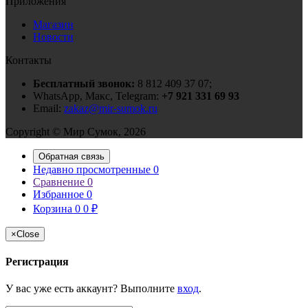
Приложения
Магазин
Новости
Контакты
Бесплатный звонок:
8 812 409 37 07;
WhatsApp, Макс, Telegram:
+7 921 331 69 93
Email:
zakaz@mir-sumok.ru
Copyright © Мир Сумок, 2026
Обратная связь
Недавно просмотренные
0
Сравнение
0
Избранное
0
Корзина
0
0
₽
×
Close
Регистрация
У вас уже есть аккаунт? Выполните
вход
.