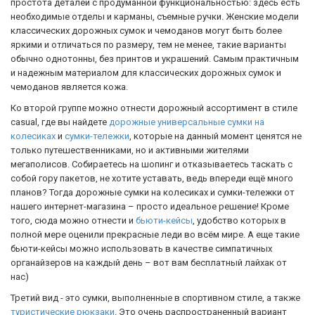
простота деталей с продуманной функциональностью: здесь есть
необходимые отделы и карманы, съемные ручки. Женские модели
классических дорожных сумок и чемоданов могут быть более
яркими и отличаться по размеру, тем не менее, такие варианты
обычно однотонны, без принтов и украшений. Самым практичным
и надежным материалом для классических дорожных сумок и
чемоданов является кожа.
Ко второй группе можно отнести дорожный ассортимент в стиле
casual, где вы найдете
дорожные универсальные сумки на
колесиках
и
сумки-тележки
, которые на данный момент ценятся не
только путешественниками, но и активными жителями
мегаполисов. Собираетесь на шопинг и отказываетесь таскать с
собой гору пакетов, не хотите уставать, ведь впереди ещё много
планов? Тогда дорожные сумки на колесиках и сумки-тележки от
нашего интернет-магазина – просто идеальное решение! Кроме
того, сюда можно отнести и
бьюти-кейсы
, удобство которых в
полной мере оценили прекрасные леди во всём мире. А еще такие
бьюти-кейсы можно использовать в качестве симпатичных
органайзеров на каждый день – вот вам бесплатный лайхак от
нас)
Третий вид - это сумки, выполненные в спортивном стиле, а также
туристические рюкзаки
. Это очень распространенный вариант