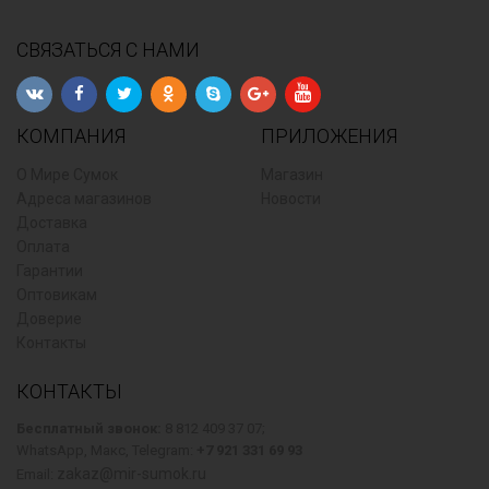
СВЯЗАТЬСЯ С НАМИ
КОМПАНИЯ
ПРИЛОЖЕНИЯ
О Мире Сумок
Магазин
Адреса магазинов
Новости
Доставка
Оплата
Гарантии
Оптовикам
Доверие
Контакты
КОНТАКТЫ
Бесплатный звонок:
8 812 409 37 07;
WhatsApp, Макс, Telegram:
+7 921 331 69 93
zakaz@mir-sumok.ru
Email: