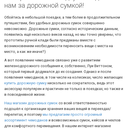
нам за дорожной сумкой!
Обойтись в небольшой поездке, а тем более в продолжительном
путешествии, без удобных дорожных сумок совершенно
невозможно. Дорожные сумки, согласно историческим данным,
появились ещё несколько веков назад, но мы точно уверены, что
прототипы ручной клади были придуманы вместе с
возникновением необходимости переносить вещи с места на
место, а как же иначе?)
А вот появление чемоданов связано уже с развитием
железнодорожного сообщения и, собственно, Луи Виттоном,
который первый додумался до их создания. Однако и после
появления чемоданов, в том числе на колесиках, число желающих
купить дорожную сумку
нисколько не сократилось, ведь этот
аксессуар популярен и практичен не только в поездках, но также и
в повседневной жизни.
Наш магазин дорожных сумок
со всей ответственностью
подошёл к организации хранения ваших вещей в переездах/
перелетах, и поэтому
мы предлагаем просто огромный
ассортимент чемоданов
и всевозможных сумок, кейсов и чехлов
для комфортного перемещения. В нашем интернет-магазине