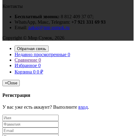
Контакты
Бесплатный звонок:
8 812 409 37 07;
WhatsApp, Макс, Telegram:
+7 921 331 69 93
Email:
zakaz@mir-sumok.ru
Copyright © Мир Сумок, 2026
Обратная связь
Недавно просмотренные
0
Сравнение
0
Избранное
0
Корзина
0
0
₽
×
Close
Регистрация
У вас уже есть аккаунт? Выполните
вход
.