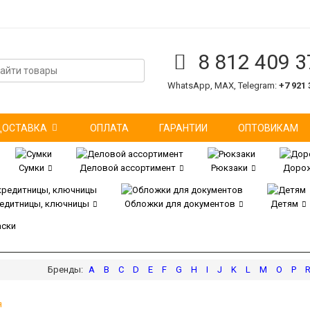
8 812 409 3
WhatsApp, MAX, Telegram:
+7 921 
ДОСТАВКА
ОПЛАТА
ГАРАНТИИ
ОПТОВИКАМ
Сумки
Деловой ассортимент
Рюкзаки
Дорож
редитницы, ключницы
Обложки для документов
Детям
аски
A
B
C
D
E
F
G
H
I
J
K
L
M
O
P
я