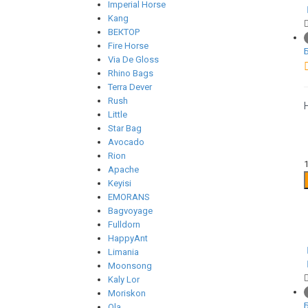
Imperial Horse
Kang
ВЕКТОР
Fire Horse
Via De Gloss
Rhino Bags
Terra Dever
Rush
Little
Star Bag
Avocado
Rion
Apache
Keyisi
EMORANS
Bagvoyage
Fulldorn
HappyAnt
Limania
Moonsong
Kaly Lor
Moriskon
Ola