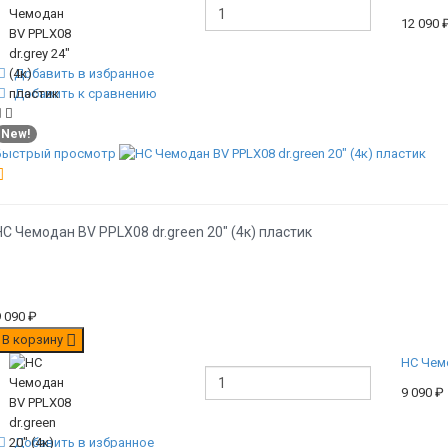
12 090
Добавить в избранное
Добавить к сравнению
New!
Быстрый просмотр
НС Чемодан BV PPLX08 dr.green 20" (4к) пластик
9 090
₽
В корзину
НС Чемо
9 090
₽
Добавить в избранное