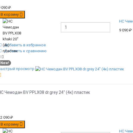
9 090
₽
В корзину
НС Чемо
9 090
₽
Добавить в избранное
Добавить к сравнению
New!
Быстрый просмотр
НС Чемодан BV PPLX08 dr.grey 24" (4к) пластик
12 090
₽
В корзину
НС Чемо