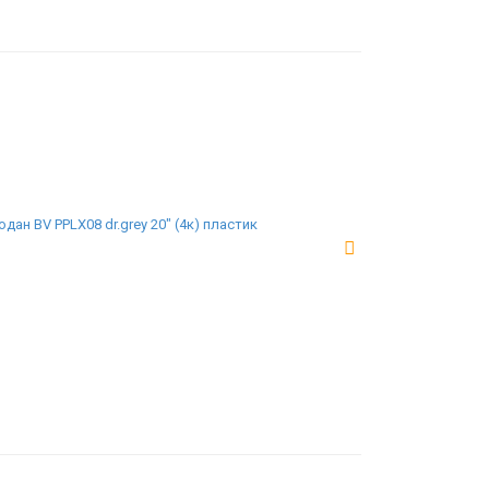
дан BV PPLX08 dr.grey 20" (4к) пластик