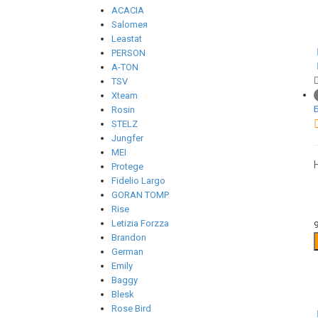
ACACIA
Salomeя
Leastat
PERSON
A-TON
TSV
Xteam
Rosin
STELZ
Jungfer
MEI
Protege
Fidelio Largo
GORAN TOMP
Rise
Letizia Forzza
Brandon
German
Emily
Baggy
Blesk
Rose Bird