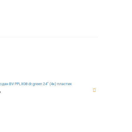
дан BV PPLX08 dr.green 24" (4к) пластик
₽