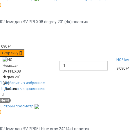
НС Чемодан BV PPLX08 dr.grey 20" (4к) пластик
9 090
₽
В корзину
НС Чемо
9 090
₽
Добавить в избранное
Добавить к сравнению
New!
Быстрый просмотр
НС Чемодан BV PP05 l.blue gray 24" (4к) пластик