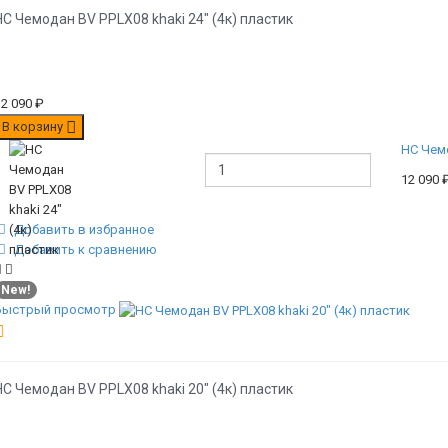
НС Чемодан BV PPLX08 khaki 24" (4к) пластик
12 090
₽
В корзину
НС Чемо
12 090
Добавить в избранное
Добавить к сравнению
New!
Быстрый просмотр
НС Чемодан BV PPLX08 khaki 20" (4к) пластик