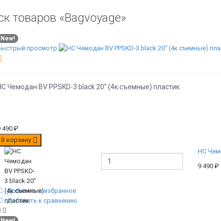
ск товаров «Bagvoyage»
New!
Быстрый просмотр
НС Чемодан BV PPSKD-3 black 20" (4к.съемные) пластик
9 490
₽
В корзину
НС Чемо
9 490
₽
Добавить в избранное
Добавить к сравнению
New!