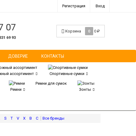
Регистрация
Вход
7 07
Корзина
0
0
₽
331 69 93
ДОВЕРИЕ
КОНТАКТЫ
ный ассортимент
Спортивные сумки
Ремни для сумок
Ремни
Зонты
R
S
T
V
X
В
С