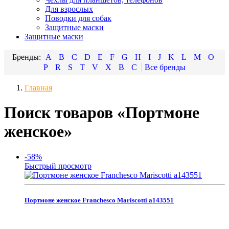
Для взрослых
Поводки для собак
Защитные маски
Защитные маски
A
B
C
D
E
F
G
H
I
J
K
L
M
O
P
R
S
T
V
X
В
С
Главная
Поиск товаров «Портмоне
женское»
-58%
Быстрый просмотр
Портмоне женское Franchesco Mariscotti а143551