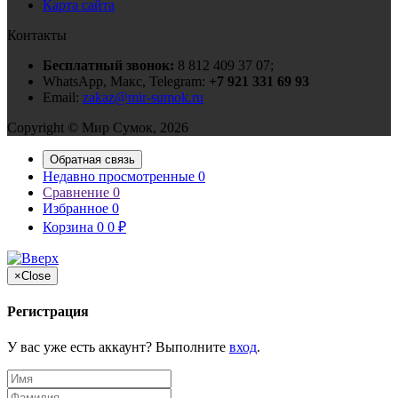
Карта сайта
Контакты
Бесплатный звонок:
8 812 409 37 07;
WhatsApp, Макс, Telegram:
+7 921 331 69 93
Email:
zakaz@mir-sumok.ru
Copyright © Мир Сумок, 2026
Обратная связь
Недавно просмотренные
0
Сравнение
0
Избранное
0
Корзина
0
0
₽
×
Close
Регистрация
У вас уже есть аккаунт? Выполните
вход
.