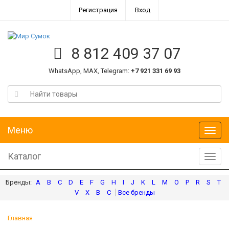
Регистрация
Вход
8 812 409 37 07
WhatsApp, MAX, Telegram:
+7 921 331 69 93
Меню
Меню
Каталог
Катал
A
B
C
D
E
F
G
H
I
J
K
L
M
O
P
R
S
T
V
X
В
С
Главная