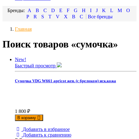
A
B
C
D
E
F
G
H
I
J
K
L
M
O
P
R
S
T
V
X
В
С
Главная
Поиск товаров «сумочка»
New!
Быстрый просмотр
Сумочка VDG W661 apricot жен. (с брелоком) иск.кожа
1 800
₽
В корзину
Добавить в избранное
Добавить к сравнению