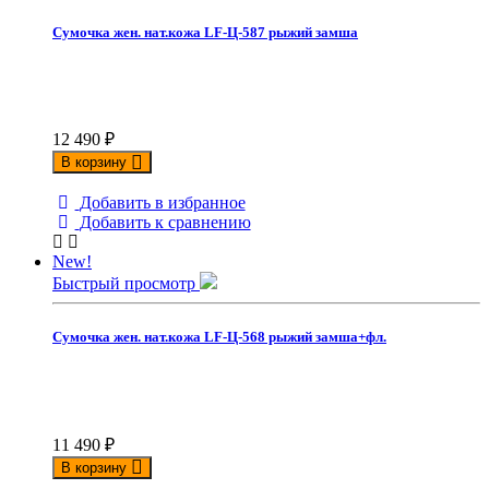
Сумочка жен. нат.кожа LF-Ц-587 рыжий замша
12 490
₽
В корзину
Добавить в избранное
Добавить к сравнению
New!
Быстрый просмотр
Сумочка жен. нат.кожа LF-Ц-568 рыжий замша+фл.
11 490
₽
В корзину