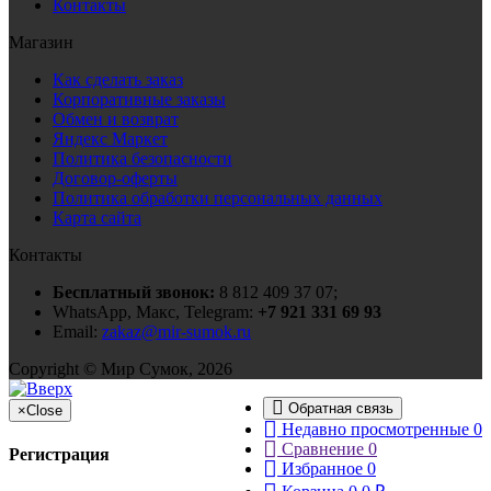
Контакты
Магазин
Как сделать заказ
Корпоративные заказы
Обмен и возврат
Яндекс Маркет
Политика безопасности
Договор-оферты
Политика обработки персональных данных
Карта сайта
Контакты
Бесплатный звонок:
8 812 409 37 07;
WhatsApp, Макс, Telegram:
+7 921 331 69 93
Email:
zakaz@mir-sumok.ru
Copyright © Мир Сумок, 2026
Обратная связь
×
Close
Недавно просмотренные
0
Сравнение
0
Регистрация
Избранное
0