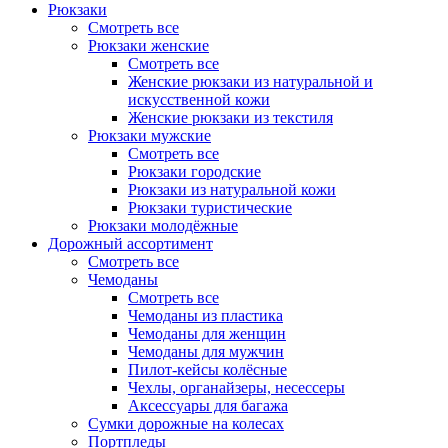
Рюкзаки
Смотреть все
Рюкзаки женские
Смотреть все
Женские рюкзаки из натуральной и
искусственной кожи
Женские рюкзаки из текстиля
Рюкзаки мужские
Смотреть все
Рюкзаки городские
Рюкзаки из натуральной кожи
Рюкзаки туристические
Рюкзаки молодёжные
Дорожный ассортимент
Смотреть все
Чемоданы
Смотреть все
Чемоданы из пластика
Чемоданы для женщин
Чемоданы для мужчин
Пилот-кейсы колёсные
Чехлы, органайзеры, несессеры
Аксессуары для багажа
Сумки дорожные на колесах
Портпледы