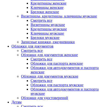
Кредитницы женские
Ключницы женские
Брелоки женские
Визитницы, кредитницы, ключницы мужские
Смотреть все
Визитницы мужские
Кредитницы мужские
Ключницы мужские
Брелоки мужские
Записные книжки, ежедневники
Обложки для документов
Смотреть все
Обложки для документов женские
Смотреть все
Обложки для паспорта женские
Обложки для автодокументов и паспорта
женские
Обложки для документов мужские
Смотреть все
Обложки для паспорта мужские
Обложки для автодокументов и паспорта
мужские
Обложки для удостоверений
Детям
Смотреть все