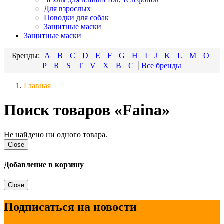
Для взрослых
Поводки для собак
Защитные маски
Защитные маски
A
B
C
D
E
F
G
H
I
J
K
L
M
O
P
R
S
T
V
X
В
С
Главная
Поиск товаров «Faina»
Не найдено ни одного товара.
Close
Добавление в корзину
Close
Подписаться на новости