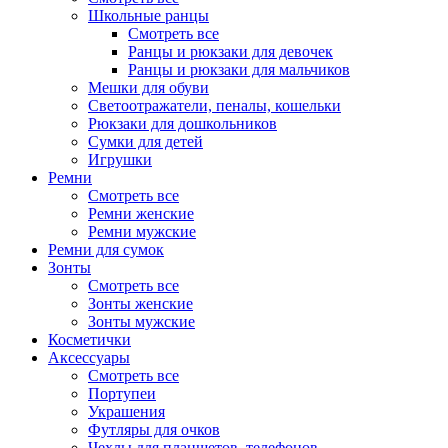
Школьные ранцы
Смотреть все
Ранцы и рюкзаки для девочек
Ранцы и рюкзаки для мальчиков
Мешки для обуви
Светоотражатели, пеналы, кошельки
Рюкзаки для дошкольников
Сумки для детей
Игрушки
Ремни
Смотреть все
Ремни женские
Ремни мужские
Ремни для сумок
Зонты
Смотреть все
Зонты женские
Зонты мужские
Косметички
Аксессуары
Смотреть все
Портупеи
Украшения
Футляры для очков
Чехлы для планшетов, телефонов