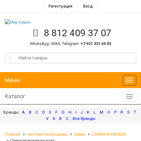
Регистрация
Вход
8 812 409 37 07
WhatsApp, MAX, Telegram:
+7 921 331 69 93
Меню
Меню
Каталог
Катал
A
B
C
D
E
F
G
H
I
J
K
L
M
O
P
R
S
T
V
X
В
С
Главная
Честная Распродажа
Сумки
СУМКИ МУЖСКИЕ
Сумки мужские на пояс