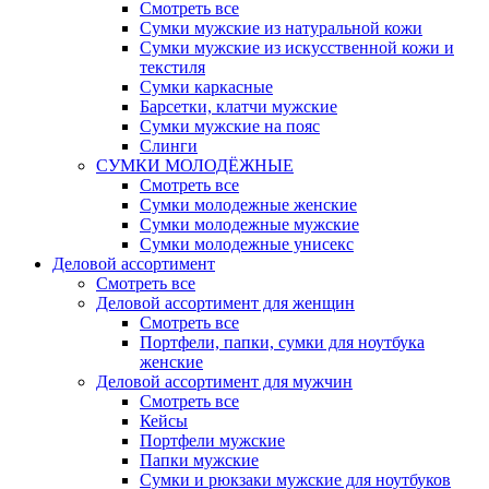
Смотреть все
Сумки мужские из натуральной кожи
Сумки мужские из искусственной кожи и
текстиля
Сумки каркасные
Барсетки, клатчи мужские
Сумки мужские на пояс
Слинги
СУМКИ МОЛОДЁЖНЫЕ
Смотреть все
Сумки молодежные женские
Сумки молодежные мужские
Сумки молодежные унисекс
Деловой ассортимент
Смотреть все
Деловой ассортимент для женщин
Смотреть все
Портфели, папки, сумки для ноутбука
женские
Деловой ассортимент для мужчин
Смотреть все
Кейсы
Портфели мужские
Папки мужские
Сумки и рюкзаки мужские для ноутбуков