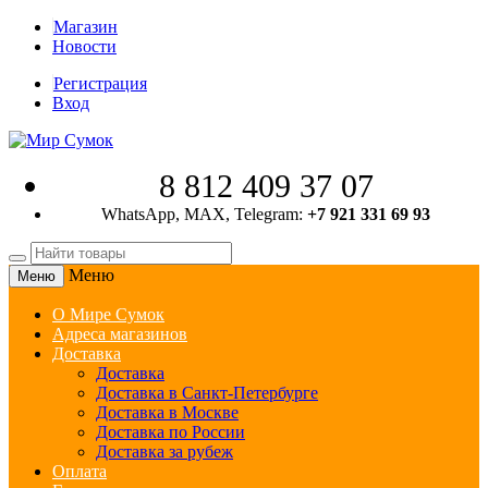
Магазин
Новости
Регистрация
Вход
8 812 409 37 07
WhatsApp, MAX, Telegram:
+7 921 331 69 93
Меню
Меню
О Мире Сумок
Адреса магазинов
Доставка
Доставка
Доставка в Санкт-Петербурге
Доставка в Москве
Доставка по России
Доставка за рубеж
Оплата