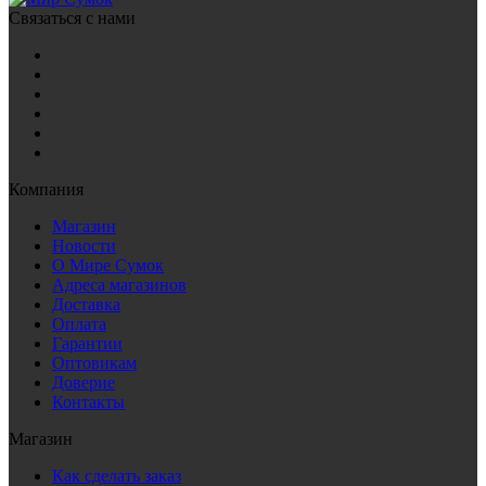
Связаться с нами
Компания
Магазин
Новости
О Мире Сумок
Адреса магазинов
Доставка
Оплата
Гарантии
Оптовикам
Доверие
Контакты
Магазин
Как сделать заказ