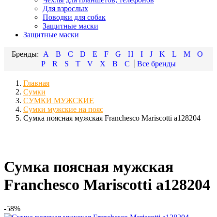
Для взрослых
Поводки для собак
Защитные маски
Защитные маски
A
B
C
D
E
F
G
H
I
J
K
L
M
O
P
R
S
T
V
X
В
С
Главная
Сумки
СУМКИ МУЖСКИЕ
Сумки мужские на пояс
Сумка поясная мужская Franchesco Mariscotti а128204
Сумка поясная мужская
Franchesco Mariscotti а128204
-58%