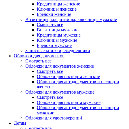
Кредитницы женские
Ключницы женские
Брелоки женские
Визитницы, кредитницы, ключницы мужские
Смотреть все
Визитницы мужские
Кредитницы мужские
Ключницы мужские
Брелоки мужские
Записные книжки, ежедневники
Обложки для документов
Смотреть все
Обложки для документов женские
Смотреть все
Обложки для паспорта женские
Обложки для автодокументов и паспорта
женские
Обложки для документов мужские
Смотреть все
Обложки для паспорта мужские
Обложки для автодокументов и паспорта
мужские
Обложки для удостоверений
Детям
Смотреть все