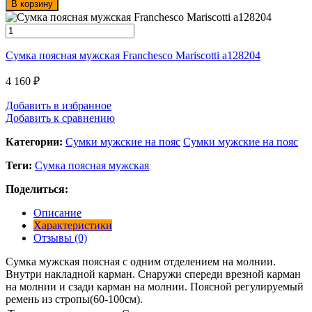
В корзину
Сумка поясная мужская Franchesco Mariscotti а128204
4 160
₽
Добавить в избранное
Добавить к сравнению
Категории:
Сумки мужские на пояс
Сумки мужские на пояс
Теги:
Сумка поясная мужская
Поделиться:
Описание
Характеристики
Отзывы (0)
Сумка мужская поясная с одним отделением на молнии.
Внутри накладной карман. Снаружи спереди врезной карман
на молнии и сзади карман на молнии. Поясной регулируемый
ремень из стропы(60-100см).