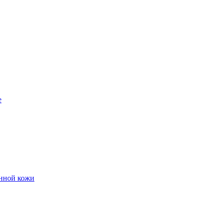
е
енной кожи