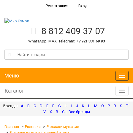
Регистрация
Вход
8 812 409 37 07
WhatsApp, MAX, Telegram:
+7 921 331 69 93
Меню
Меню
Каталог
Катал
A
B
C
D
E
F
G
H
I
J
K
L
M
O
P
R
S
T
V
X
В
С
Главная
Рюкзаки
Рюкзаки мужские
Рюкзаки из искусственной кожи