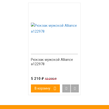
-58%
Рюкзак мужской Alliance
а122978
5 210
₽
12 290
₽
В корзину