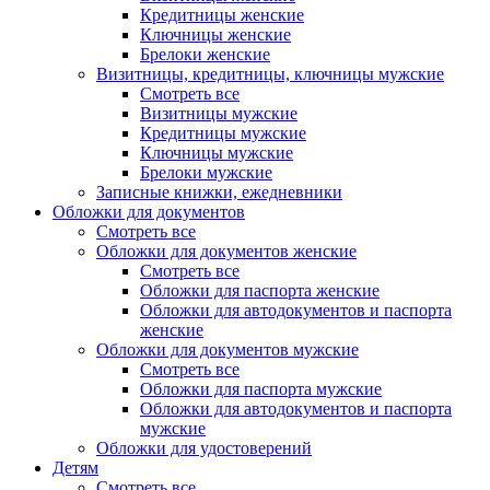
Кредитницы женские
Ключницы женские
Брелоки женские
Визитницы, кредитницы, ключницы мужские
Смотреть все
Визитницы мужские
Кредитницы мужские
Ключницы мужские
Брелоки мужские
Записные книжки, ежедневники
Обложки для документов
Смотреть все
Обложки для документов женские
Смотреть все
Обложки для паспорта женские
Обложки для автодокументов и паспорта
женские
Обложки для документов мужские
Смотреть все
Обложки для паспорта мужские
Обложки для автодокументов и паспорта
мужские
Обложки для удостоверений
Детям
Смотреть все