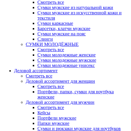
Смотреть все
Сумки мужские из натуральной кожи
Сумки мужские из искусственной кожи и
текстиля
Сумки каркасные
Барсетки, клатчи мужские
Сумки мужские на пояс
Слинги
СУМКИ МОЛОДЁЖНЫЕ
Смотреть все
Сумки молодежные женские
Сумки молодежные мужские
Сумки молодежные унисекс
Деловой ассортимент
Смотреть все
Деловой ассортимент для женщин
Смотреть все
Портфели, папки, сумки для ноутбука
женские
Деловой ассортимент для мужчин
Смотреть все
Кейсы
Портфели мужские
Папки мужские
Сумки и рюкзаки мужские для ноутбуков