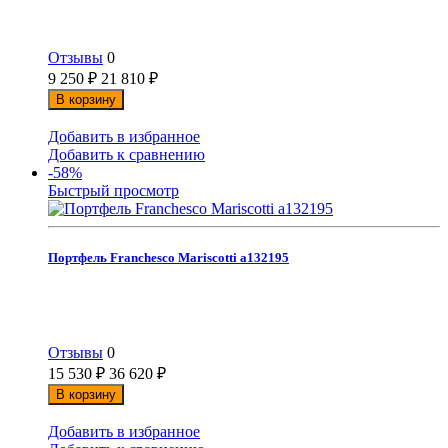
Отзывы
0
9 250
₽
21 810
₽
В корзину
Добавить в избранное
Добавить к сравнению
-58%
Быстрый просмотр
Портфель Franchesco Mariscotti а132195
Отзывы
0
15 530
₽
36 620
₽
В корзину
Добавить в избранное