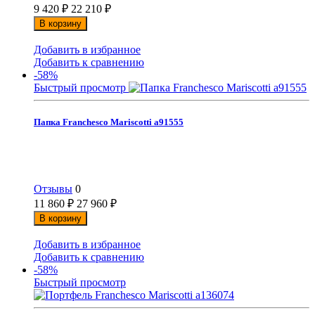
9 420
₽
22 210
₽
В корзину
Добавить в избранное
Добавить к сравнению
-58%
Быстрый просмотр
Папка Franchesco Mariscotti а91555
Отзывы
0
11 860
₽
27 960
₽
В корзину
Добавить в избранное
Добавить к сравнению
-58%
Быстрый просмотр