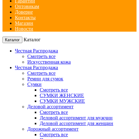
Гарантии
Оптовикам
Доверие
Контакты
Магазин
Новости
Каталог
Каталог
Честная Распродажа
Смотреть все
Искусственная кожа
Честная Распродажа
Смотреть все
Ремни для сумок
Сумки
Смотреть все
СУМКИ ЖЕНСКИЕ
СУМКИ МУЖСКИЕ
Деловой ассортимент
Смотреть все
Деловой ассортимент для мужчин
Деловой ассортимент для женщин
Дорожный ассортимент
Смотреть все