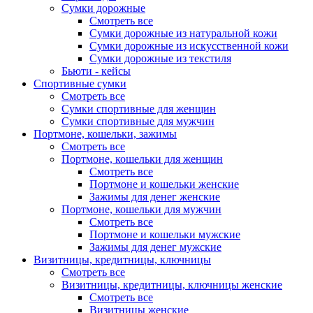
Сумки дорожные
Смотреть все
Сумки дорожные из натуральной кожи
Сумки дорожные из искусственной кожи
Сумки дорожные из текстиля
Бьюти - кейсы
Спортивные сумки
Смотреть все
Сумки спортивные для женщин
Сумки спортивные для мужчин
Портмоне, кошельки, зажимы
Смотреть все
Портмоне, кошельки для женщин
Смотреть все
Портмоне и кошельки женские
Зажимы для денег женские
Портмоне, кошельки для мужчин
Смотреть все
Портмоне и кошельки мужские
Зажимы для денег мужские
Визитницы, кредитницы, ключницы
Смотреть все
Визитницы, кредитницы, ключницы женские
Смотреть все
Визитницы женские