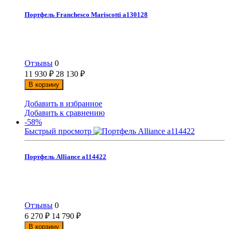
Портфель Franchesco Mariscotti а130128
Отзывы
0
11 930
₽
28 130
₽
В корзину
Добавить в избранное
Добавить к сравнению
-58%
Быстрый просмотр
Портфель Alliance а114422
Отзывы
0
6 270
₽
14 790
₽
В корзину