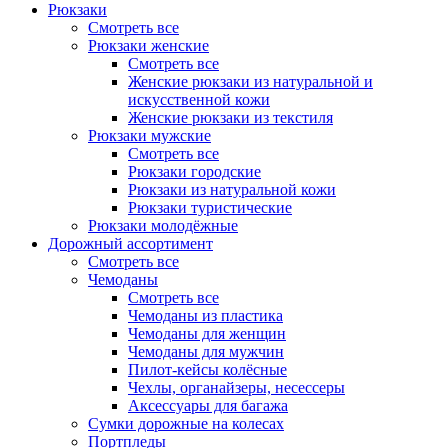
Рюкзаки
Смотреть все
Рюкзаки женские
Смотреть все
Женские рюкзаки из натуральной и
искусственной кожи
Женские рюкзаки из текстиля
Рюкзаки мужские
Смотреть все
Рюкзаки городские
Рюкзаки из натуральной кожи
Рюкзаки туристические
Рюкзаки молодёжные
Дорожный ассортимент
Смотреть все
Чемоданы
Смотреть все
Чемоданы из пластика
Чемоданы для женщин
Чемоданы для мужчин
Пилот-кейсы колёсные
Чехлы, органайзеры, несессеры
Аксессуары для багажа
Сумки дорожные на колесах
Портпледы