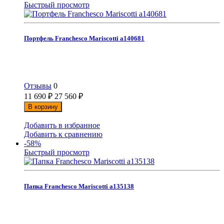
Быстрый просмотр
Портфель Franchesco Mariscotti а140681
Отзывы
0
11 690
₽
27 560
₽
В корзину
Добавить в избранное
Добавить к сравнению
-58%
Быстрый просмотр
Папка Franchesco Mariscotti а135138