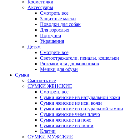
Косметички
Аксессуары
Смотреть все
Защитные маски
Поводки для собак
Для взрослых
Портупеи
Украшения
Детям
Смотреть все
Светоотражатели, пеналы, кошельки
Рюкзаки для дошкольников
Мешки для обуви
Сумки
Смотреть все
СУМКИ ЖЕНСКИЕ
Смотреть все
Сумки женские из натуральной кожи
Сумки женские из иск. кожи
Сумки женские из натуральной замши
Сумки женские через плечо
Сумки женские на пояс
Сумки женские из ткани
Клатчи
СУМКИ МУЖСКИЕ