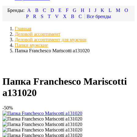
A
B
C
D
E
F
G
H
I
J
K
L
M
O
P
R
S
T
V
X
В
С
Главная
Деловой ассортимент
Деловой ассортимент для мужчин
Папки мужские
Папка Franchesco Mariscotti а131020
Папка Franchesco Mariscotti
а131020
-50%