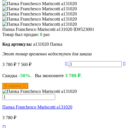
Папка Franchesco Mariscotti а131020
ID#523001
Товар был продан:
8
раз
Код артикула:
а131020 Папка
Этот товар временно недоступен для заказа
3 780
₽
7 560
₽
Скидка
-50%
.
Вы экономите
3 780
₽
.
В корзину
Папка Franchesco Mariscotti а131020
3 780
₽