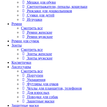
Мешки для обуви
Светоотражатели, пеналы, кошельки
Рюкзаки для дошкольников
Сумки для детей
Игрушки
Ремни
Смотреть все
Ремни женские
Ремни мужские
Ремни для сумок
Зонты
Смотреть все
Зонты женские
Зонты мужские
Косметички
Аксессуары
Смотреть все
Портупеи
Украшения
Футляры для очков
Чехлы для планшетов, телефонов
Для взрослых
Поводки для собак
Защитные маски
Защитные маски