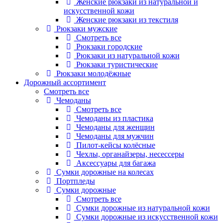
Женские рюкзаки из натуральной и
искусственной кожи
Женские рюкзаки из текстиля
Рюкзаки мужские
Смотреть все
Рюкзаки городские
Рюкзаки из натуральной кожи
Рюкзаки туристические
Рюкзаки молодёжные
Дорожный ассортимент
Смотреть все
Чемоданы
Смотреть все
Чемоданы из пластика
Чемоданы для женщин
Чемоданы для мужчин
Пилот-кейсы колёсные
Чехлы, органайзеры, несессеры
Аксессуары для багажа
Сумки дорожные на колесах
Портпледы
Сумки дорожные
Смотреть все
Сумки дорожные из натуральной кожи
Сумки дорожные из искусственной кожи