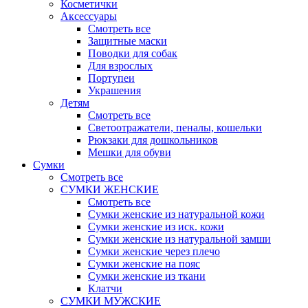
Косметички
Аксессуары
Смотреть все
Защитные маски
Поводки для собак
Для взрослых
Портупеи
Украшения
Детям
Смотреть все
Светоотражатели, пеналы, кошельки
Рюкзаки для дошкольников
Мешки для обуви
Сумки
Смотреть все
СУМКИ ЖЕНСКИЕ
Смотреть все
Сумки женские из натуральной кожи
Сумки женские из иск. кожи
Сумки женские из натуральной замши
Сумки женские через плечо
Сумки женские на пояс
Сумки женские из ткани
Клатчи
СУМКИ МУЖСКИЕ