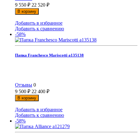
9 550
₽
22 520
₽
В корзину
Добавить в избранное
Добавить к сравнению
-58%
Папка Franchesco Mariscotti а135138
Отзывы
0
9 500
₽
22 400
₽
В корзину
Добавить в избранное
Добавить к сравнению
-58%