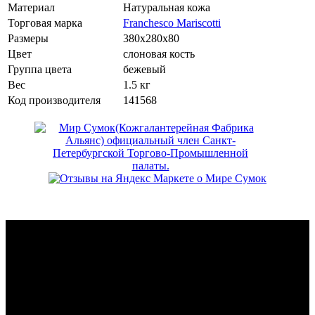
Материал
Натуральная кожа
Торговая марка
Franchesco Mariscotti
Размеры
380x280x80
Цвет
слоновая кость
Группа цвета
бежевый
Вес
1.5 кг
Код производителя
141568