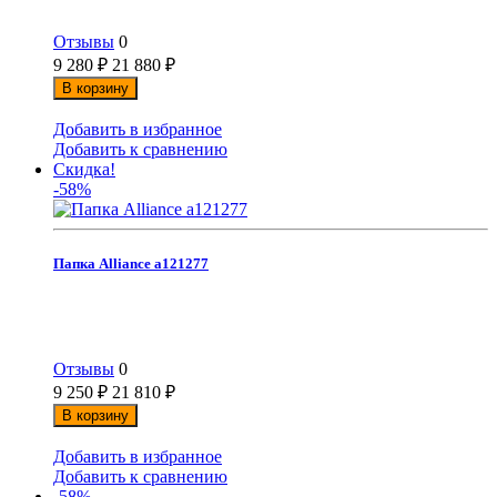
Отзывы
0
9 280
₽
21 880
₽
В корзину
Добавить в избранное
Добавить к сравнению
Скидка!
-58%
Папка Alliance а121277
Отзывы
0
9 250
₽
21 810
₽
В корзину
Добавить в избранное
Добавить к сравнению
-58%