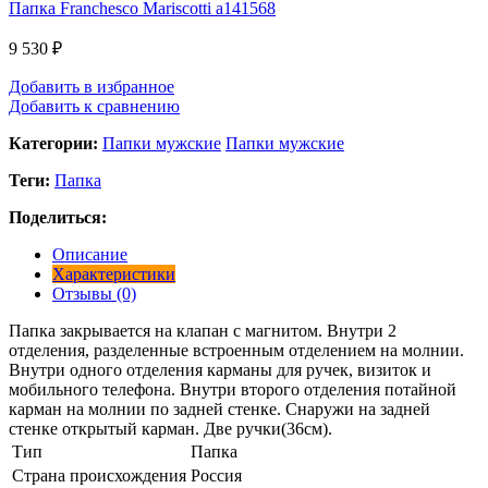
Папка Franchesco Mariscotti а141568
9 530
₽
Добавить в избранное
Добавить к сравнению
Категории:
Папки мужские
Папки мужские
Теги:
Папка
Поделиться:
Описание
Характеристики
Отзывы (0)
Папка закрывается на клапан с магнитом. Внутри 2
отделения, разделенные встроенным отделением на молнии.
Внутри одного отделения карманы для ручек, визиток и
мобильного телефона. Внутри второго отделения потайной
карман на молнии по задней стенке. Снаружи на задней
стенке открытый карман. Две ручки(36см).
Тип
Папка
Страна происхождения
Россия