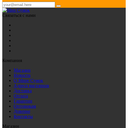
Связаться с нами
Компания
Магазин
Новости
О Мире Сумок
Адреса магазинов
Доставка
Оплата
Гарантии
Оптовикам
Доверие
Контакты
Магазин