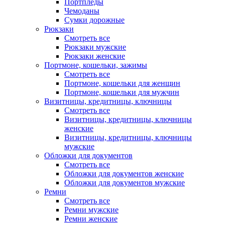
Портпледы
Чемоданы
Сумки дорожные
Рюкзаки
Смотреть все
Рюкзаки мужские
Рюкзаки женские
Портмоне, кошельки, зажимы
Смотреть все
Портмоне, кошельки для женщин
Портмоне, кошельки для мужчин
Визитницы, кредитницы, ключницы
Смотреть все
Визитницы, кредитницы, ключницы
женские
Визитницы, кредитницы, ключницы
мужские
Обложки для документов
Смотреть все
Обложки для документов женские
Обложки для документов мужские
Ремни
Смотреть все
Ремни мужские
Ремни женские