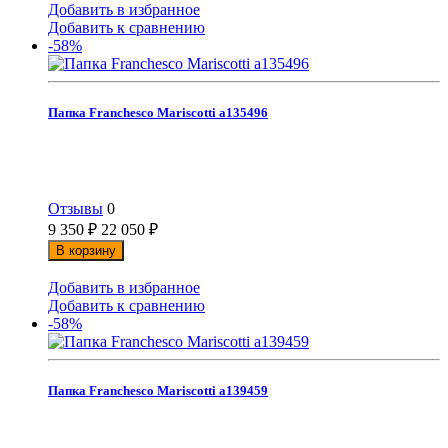
Добавить в избранное
Добавить к сравнению
-58%
Папка Franchesco Mariscotti а135496
Отзывы
0
9 350
₽
22 050
₽
В корзину
Добавить в избранное
Добавить к сравнению
-58%
Папка Franchesco Mariscotti а139459